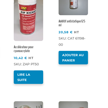
Additif antistatique 125
ml
20,58
€
HT
SKU: CAT 61198-
00
Accélérateur pour
cyanoacrylate
AJOUTER AU
10,42
€
HT
PANIER
SKU: ZAP PT50
LIRE LA
SUITE