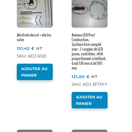
Aérofrein dorsal + electro
Anneau LED Post
valve
Combustion.
Système livré complet
131,42
€
HT
avec : 2 rangées de LED
jaune, contrôleur, effet
SKU: ADJ 612E
proportionnel scintillant.
d.ext 130 mm d.int 105
mm
AJOUTER AU
PANIER
121,00
€
HT
SKU: ADJ JET3YY
AJOUTER AU
PANIER