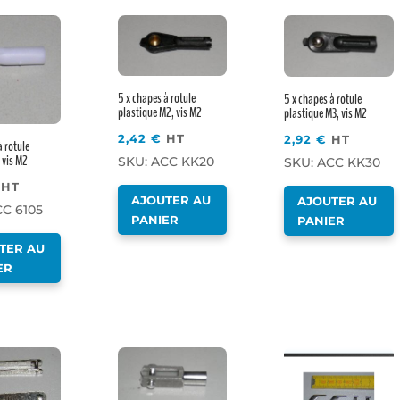
5 x chapes à rotule
5 x chapes à rotule
plastique M2, vis M2
plastique M3, vis M2
2,42
€
HT
2,92
€
HT
à rotule
 vis M2
SKU: ACC KK20
SKU: ACC KK30
HT
AJOUTER AU
AJOUTER AU
CC 6105
PANIER
PANIER
TER AU
ER