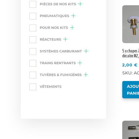
PIÈCES DE NOS KITS
PNEUMATIQUES
POUR NOS KITS
RÉACTEURS
5 x chapes 
SYSTÈMES CARBURANT
décalée M2,
TRAINS RENTRANTS
2,00
€
SKU: A
TUYÈRES & FUMIGÈNES
AJOU
VÊTEMENTS
PANI