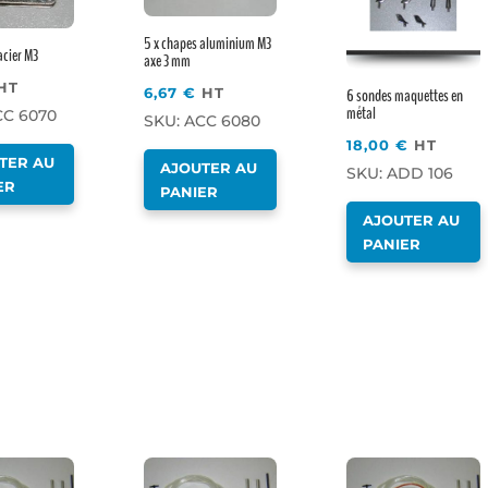
5 x chapes aluminium M3
acier M3
axe 3 mm
HT
6,67
€
HT
6 sondes maquettes en
métal
CC 6070
SKU: ACC 6080
18,00
€
HT
TER AU
AJOUTER AU
SKU: ADD 106
ER
PANIER
AJOUTER AU
PANIER