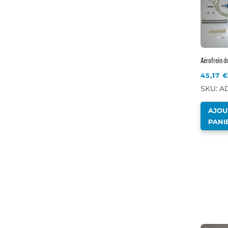
Aérofrein d
45,17
SKU: A
AJOU
PANI