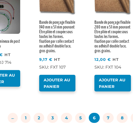
Bande de ponçage flexible
Bande de ponçage flexible
140 mm x 51 mm pouvant
280 mm x 51 mm pouvant
Être pliée et coupée sous
Être pliée et coupée sous
toutes les formes.
toutes les formes.
fixation par colle contact
fixation par colle contact
mineux de post
ou adhésif double face.
ou adhésif double face.
n
gros grains.
gros grains.
€
HT
9,17
€
HT
12,00
€
HT
J 714
SKU: FXT 107
SKU: FXT 104
TER AU
AJOUTER AU
AJOUTER AU
ER
PANIER
PANIER
←
1
2
3
4
5
6
7
8