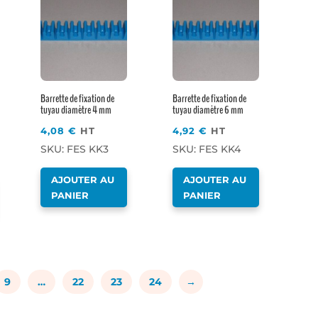
Barrette de fixation de
Barrette de fixation de
tuyau diamètre 4 mm
tuyau diamètre 6 mm
4,08
€
HT
4,92
€
HT
SKU: FES KK3
SKU: FES KK4
AJOUTER AU
AJOUTER AU
PANIER
PANIER
9
…
22
23
24
→