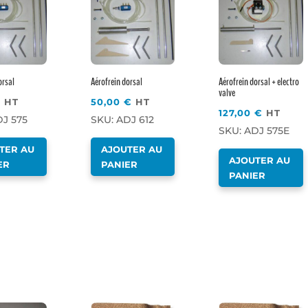
orsal
Aérofrein dorsal
Aérofrein dorsal + electro
valve
€
HT
50,00
€
HT
127,00
€
HT
DJ 575
SKU: ADJ 612
SKU: ADJ 575E
TER AU
AJOUTER AU
AJOUTER AU
ER
PANIER
PANIER