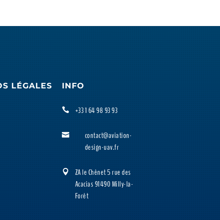
OS LÉGALES
INFO
+33 1 64 98 93 93

contact@aviation-

design-uav.fr
ZA le Chênet 5 rue des

Acacias 91490 Milly-la-
Forêt