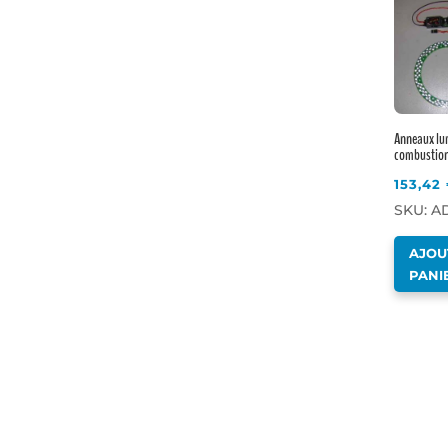
Anneaux lu
combustio
153,42
SKU: AD
AJOU
PANI