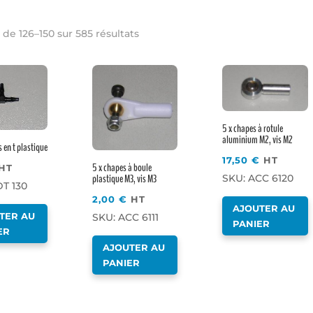
 de 126–150 sur 585 résultats
5 x chapes à rotule
aluminium M2, vis M2
 en t plastique
17,50
€
HT
5 x chapes à boule
HT
plastique M3, vis M3
SKU: ACC 6120
T 130
2,00
€
HT
AJOUTER AU
TER AU
SKU: ACC 6111
PANIER
ER
AJOUTER AU
PANIER