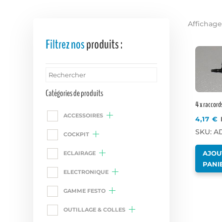
Affichage
Filtrez nos
produits :
Catégories de produits
4 x raccords
ACCESSOIRES
4,17
€
SKU: AD
COCKPIT
AJOU
ECLAIRAGE
PANI
ELECTRONIQUE
GAMME FESTO
OUTILLAGE & COLLES