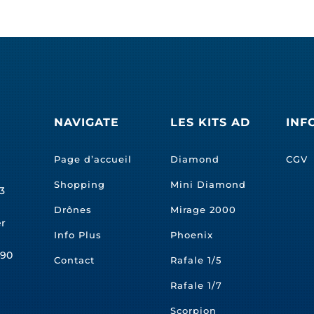
NAVIGATE
LES KITS AD
INF
Page d’accueil
Diamond
CGV
Shopping
Mini Diamond
3
Drônes
Mirage 2000
er
Info Plus
Phoenix
490
Contact
Rafale 1/5
Rafale 1/7
Scorpion