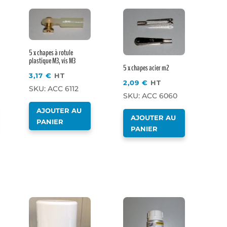
5 x chapes à rotule
plastique M3, vis M3
5 x chapes acier m2
3,17
€
HT
2,09
€
HT
SKU: ACC 6112
SKU: ACC 6060
AJOUTER AU
AJOUTER AU
PANIER
PANIER