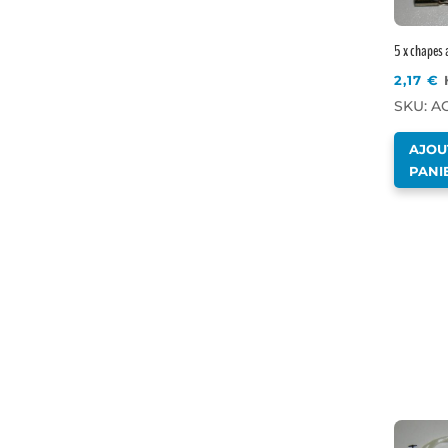
5 x chapes 
2,17
€
SKU: A
AJOU
PANI