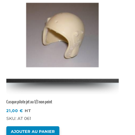
Casque pilote jet au 1/3 non peint
21,00
€
HT
SKU: AT 061
AJOUTER AU PANIER