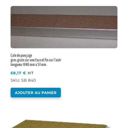
Cale de ponçage
gros grain sur une face et fin sur l’autr
longueur 840 mm x 51 mm
68,17
€
HT
SKU: SB 840
AJOUTER AU PANIER