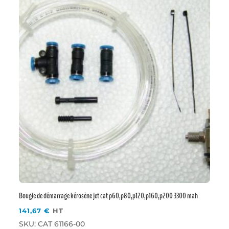
Bougie de démarrage kérosène jet cat p60,p80,p120,p160,p200 3300 mah
141,67
€
HT
SKU: CAT 61166-00