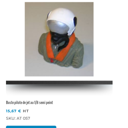
Buste pilote de jet au 1/8 semi peint
15,67
€
HT
SKU: AT 057