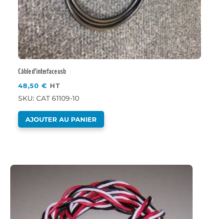
Câble d’interface usb
48,50
€
HT
SKU: CAT 61109-10
AJOUTER AU PANIER