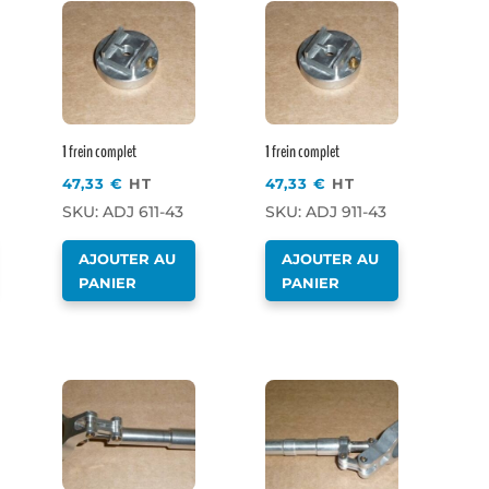
1 frein complet
1 frein complet
47,33
€
HT
47,33
€
HT
SKU: ADJ 611-43
SKU: ADJ 911-43
AJOUTER AU
AJOUTER AU
PANIER
PANIER