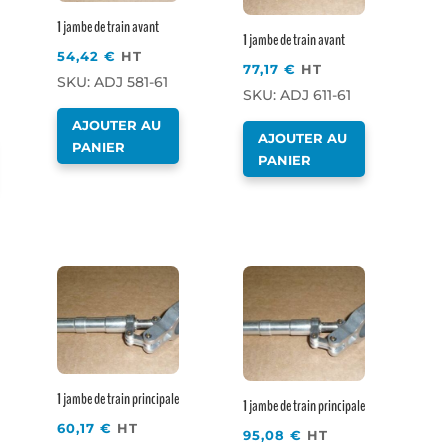
1 jambe de train avant
1 jambe de train avant
54,42
€
HT
77,17
€
HT
SKU: ADJ 581-61
SKU: ADJ 611-61
AJOUTER AU
AJOUTER AU
PANIER
PANIER
1 jambe de train principale
1 jambe de train principale
60,17
€
HT
95,08
€
HT