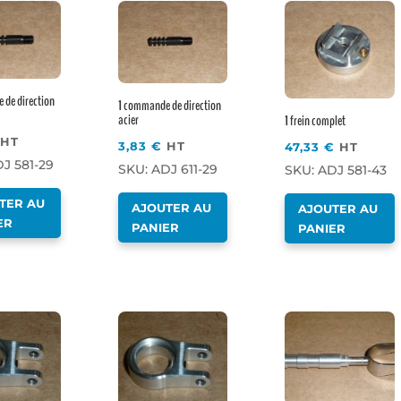
 de direction
1 commande de direction
acier
1 frein complet
HT
3,83
€
HT
47,33
€
HT
J 581-29
SKU: ADJ 611-29
SKU: ADJ 581-43
TER AU
AJOUTER AU
AJOUTER AU
ER
PANIER
PANIER