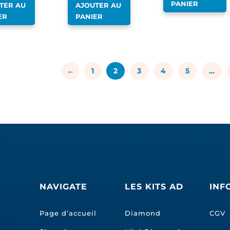
PANIER
TER AU
AJOUTER AU
ER
PANIER
←
1
2
3
4
5
…
NAVIGATE
LES KITS AD
INF
Page d’accueil
Diamond
CGV