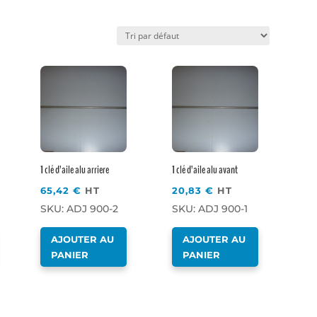
Favoris
1 clé d’aile alu arriere
1 clé d’aile alu avant
65,42
€
HT
20,83
€
HT
SKU: ADJ 900-2
SKU: ADJ 900-1
AJOUTER AU
AJOUTER AU
PANIER
PANIER