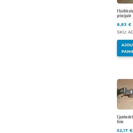
1 fusible al
principale
8,83
€
SKU: AD
AJOU
PANI
1 jambe de 
tirée
52,17
€