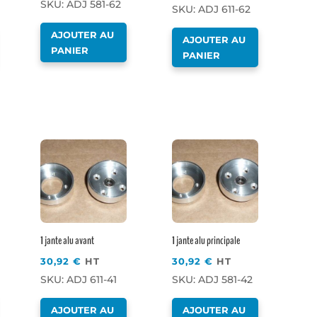
SKU: ADJ 581-62
SKU: ADJ 611-62
AJOUTER AU
AJOUTER AU
PANIER
PANIER
1 jante alu principale
1 jante alu avant
30,92
€
HT
30,92
€
HT
SKU: ADJ 581-42
SKU: ADJ 611-41
AJOUTER AU
AJOUTER AU