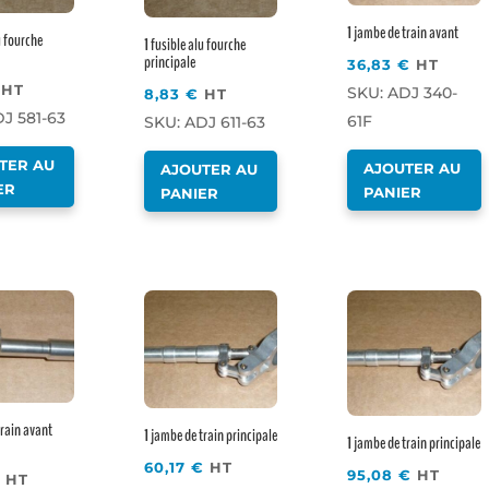
1 jambe de train avant
u fourche
1 fusible alu fourche
principale
36,83
€
HT
HT
SKU: ADJ 340-
8,83
€
HT
J 581-63
61F
SKU: ADJ 611-63
TER AU
AJOUTER AU
AJOUTER AU
ER
PANIER
PANIER
train avant
1 jambe de train principale
1 jambe de train principale
60,17
€
HT
95,08
€
HT
HT