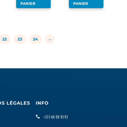
PANIER
PANIER
22
23
24
→
OS LÉGALES
INFO
+33 1 64 98 93 93
