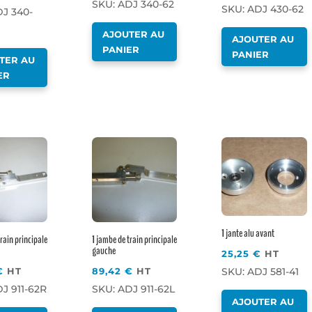
SKU: ADJ 340-62
SKU: ADJ 430-62
DJ 340-
AJOUTER AU
AJOUTER AU
PANIER
PANIER
TER AU
ER
1 jante alu avant
rain principale
1 jambe de train principale
gauche
25,25
€
HT
€
HT
89,42
€
HT
SKU: ADJ 581-41
J 911-62R
SKU: ADJ 911-62L
AJOUTER AU