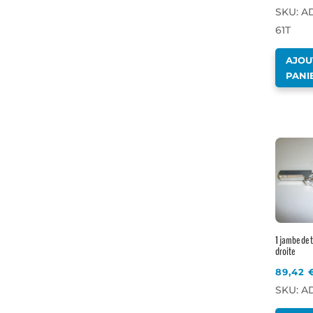
SKU: A
61T
AJOU
PANI
1 jambe de t
droite
89,42
SKU: AD