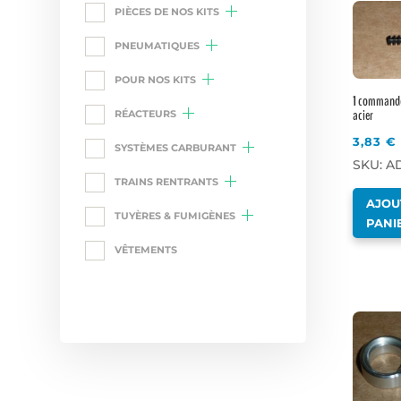
PIÈCES DE NOS KITS
PNEUMATIQUES
POUR NOS KITS
1 commande
acier
RÉACTEURS
3,83
€
SYSTÈMES CARBURANT
SKU: AD
TRAINS RENTRANTS
AJOU
TUYÈRES & FUMIGÈNES
PANI
VÊTEMENTS