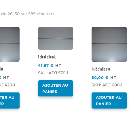
 de 26–50 sur 585 résultats
1 clé d’aile alu
41,67
€
HT
alu
1 clé d’aile alu
SKU: ADJ 570-1
€
HT
50,00
€
HT
J 420-1
SKU: ADJ 600-1
AJOUTER AU
PANIER
TER AU
AJOUTER AU
ER
PANIER