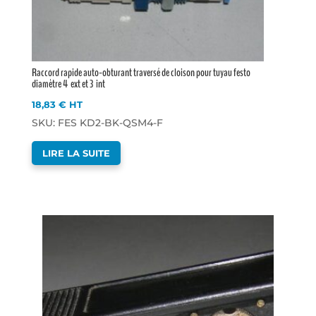
Raccord rapide auto-obturant traversé de cloison pour tuyau festo
diamètre 4 ext et 3 int
18,83
€
HT
SKU: FES KD2-BK-QSM4-F
LIRE LA SUITE