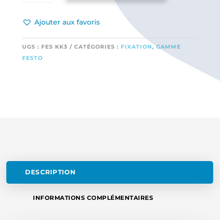
BARRETTE
DE
Ajouter aux favoris
FIXATION
DE
TUYAU
UGS :
FES KK3
CATÉGORIES :
FIXATION
,
GAMME
DIAMÈTRE
FESTO
4 MM
DESCRIPTION
INFORMATIONS COMPLÉMENTAIRES