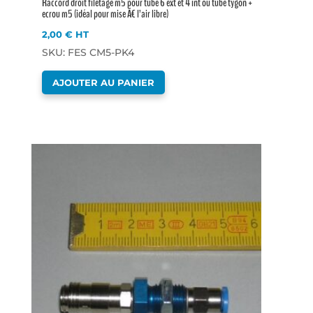
Raccord droit filetage m5 pour tube 6 ext et 4 int ou tube tygon +
ecrou m5 (idéal pour mise Ã€ l’air libre)
2,00
€
HT
SKU: FES CM5-PK4
AJOUTER AU PANIER