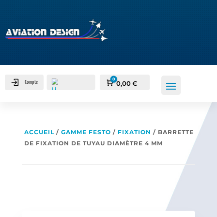
0
Compte
Panier
0,00
€
ACCUEIL
/
GAMME FESTO
/
FIXATION
/ BARRETTE
DE FIXATION DE TUYAU DIAMÈTRE 4 MM