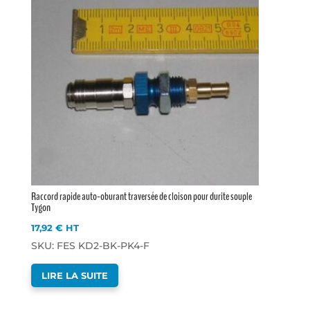
Raccord rapide auto-oburant traversée de cloison pour durite souple
Tygon
17,92
€
HT
SKU: FES KD2-BK-PK4-F
LIRE LA SUITE