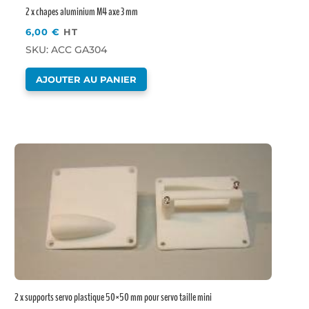
2 x chapes aluminium M4 axe 3 mm
6,00
€
HT
SKU: ACC GA304
AJOUTER AU PANIER
2 x supports servo plastique 50×50 mm pour servo taille mini