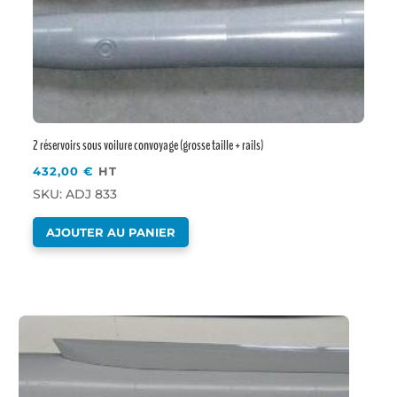
2 réservoirs sous voilure convoyage (grosse taille + rails)
432,00
€
HT
SKU: ADJ 833
AJOUTER AU PANIER