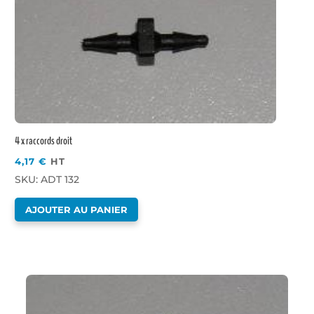
4 x raccords droit
4,17
€
HT
SKU: ADT 132
AJOUTER AU PANIER