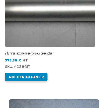
2 tuyeres inox mono sortie pour bi-reacteur
378,58
€
HT
SKU: ADJ 845T
AJOUTER AU PANIER