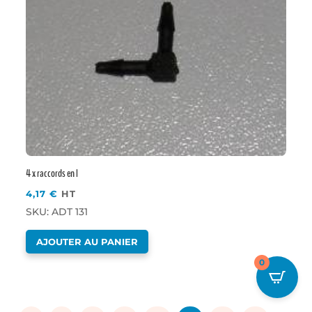
4 x raccords en l
4,17
€
HT
SKU: ADT 131
AJOUTER AU PANIER
0