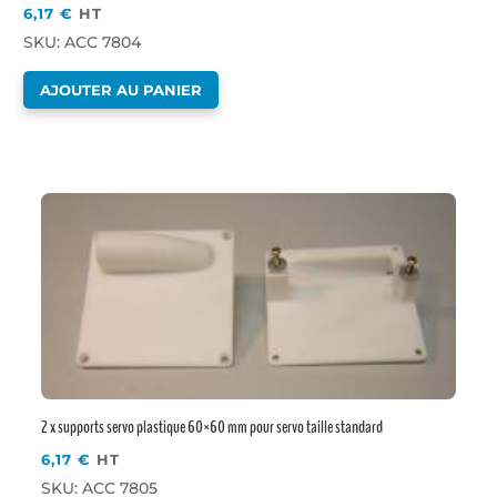
6,17
€
HT
SKU: ACC 7804
AJOUTER AU PANIER
2 x supports servo plastique 60×60 mm pour servo taille standard
6,17
€
HT
SKU: ACC 7805