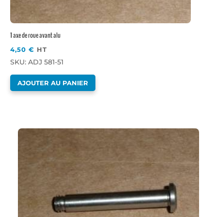
1 axe de roue avant alu
4,50
€
HT
SKU: ADJ 581-51
AJOUTER AU PANIER