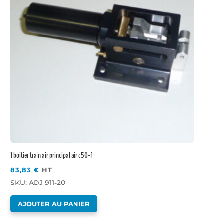
1 boitier train air principal air c50-f
83,83
€
HT
SKU: ADJ 911-20
AJOUTER AU PANIER