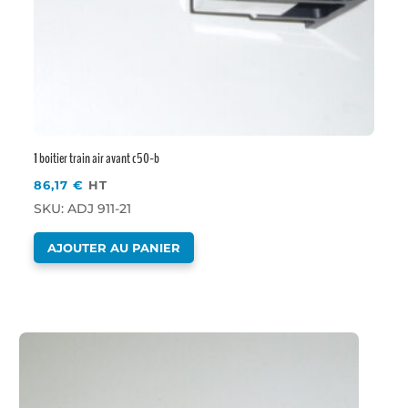
1 boitier train air avant c50-b
86,17
€
HT
SKU: ADJ 911-21
AJOUTER AU PANIER