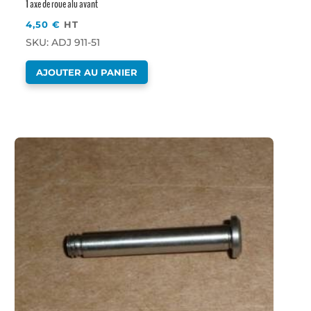
1 axe de roue alu avant
4,50
€
HT
SKU: ADJ 911-51
AJOUTER AU PANIER