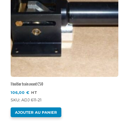
1 boitier train avant C50
106,00
€
HT
SKU: ADJ 611-21
AJOUTER AU PANIER