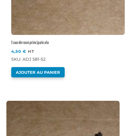
1 axe de roue principale alu
4,50
€
HT
SKU: ADJ 581-52
AJOUTER AU PANIER