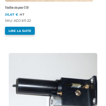
1 boitier alu pour C50
36,67
€
HT
SKU: ADJ 611-22
LIRE LA SUITE