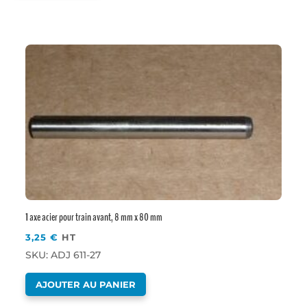
1 axe acier pour train avant, 8 mm x 80 mm
3,25
€
HT
SKU: ADJ 611-27
AJOUTER AU PANIER