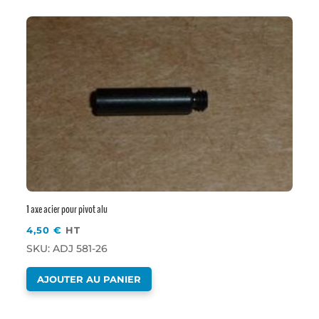
1 axe acier pour pivot alu
4,50
€
HT
SKU: ADJ 581-26
AJOUTER AU PANIER