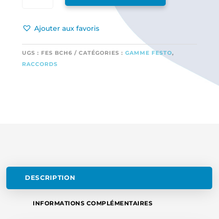
BOUCHON
PLASTIQUE
Ajouter aux favoris
DIAM
6
OU
UGS :
FES BCH6
CATÉGORIES :
GAMME FESTO
,
DURITE
RACCORDS
TYGON
DESCRIPTION
INFORMATIONS COMPLÉMENTAIRES