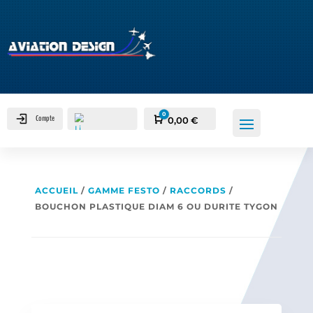
0
Compte
Panier
0,00
€
ACCUEIL
/
GAMME FESTO
/
RACCORDS
/
BOUCHON PLASTIQUE DIAM 6 OU DURITE TYGON