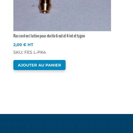
Raccord en l laiton pour durite 6 ext et 4 int et tygon
2,00
€
HT
SKU: FES L-PK4
AJOUTER AU PANIER