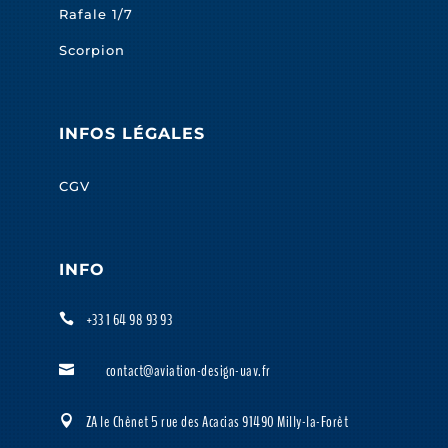
Rafale 1/7
Scorpion
INFOS LÉGALES
CGV
INFO
+33 1 64 98 93 93

contact@aviation-design-uav.fr

ZA le Chênet 5 rue des Acacias 91490 Milly-la-Forêt
