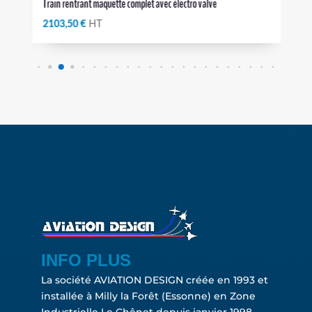
Train rentrant maquette complet avec électro valve
Roues
2103,50
€
HT
454
INFO PLUS
La société AVIATION DESIGN créée en 1993 et
installée à Milly la Forêt (Essonne) en Zone
Industrielle Le Chênet depuis janvier 1998.