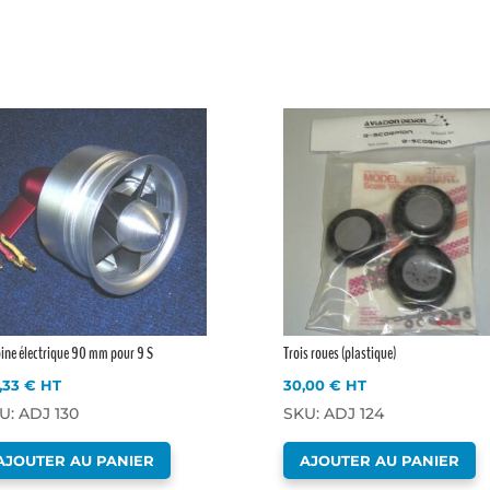
ine électrique 90 mm pour 9 S
Trois roues (plastique)
1,33
€
HT
30,00
€
HT
U: ADJ 130
SKU: ADJ 124
AJOUTER AU PANIER
AJOUTER AU PANIER