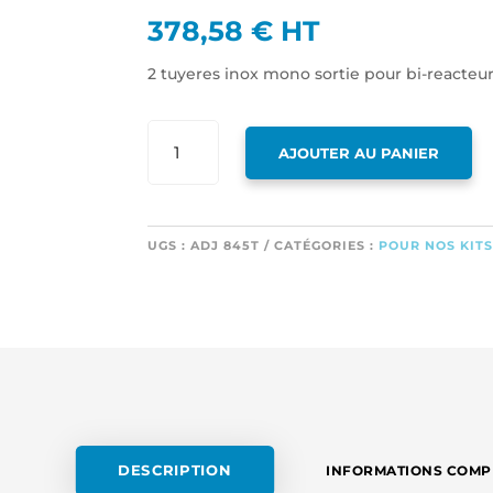
378,58
€
HT
2 tuyeres inox mono sortie pour bi-reacteu
QUANTITÉ
AJOUTER AU PANIER
DE
2
TUYERES
INOX
UGS :
ADJ 845T
CATÉGORIES :
POUR NOS KIT
MONO
SORTIE
POUR
BI-
REACTEUR
DESCRIPTION
INFORMATIONS COMP