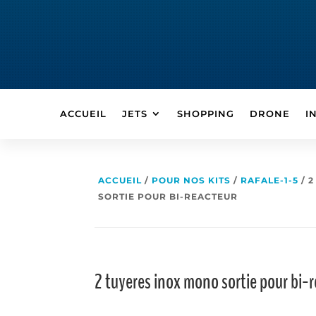
ACCUEIL
JETS
SHOPPING
DRONE
I
ACCUEIL
/
POUR NOS KITS
/
RAFALE-1-5
/ 
SORTIE POUR BI-REACTEUR
2 tuyeres inox mono sortie pour bi-