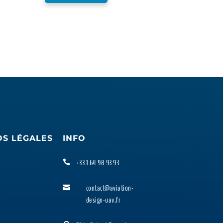
OS LÉGALES
INFO
+33 1 64 98 93 93

contact@aviation-

design-uav.fr