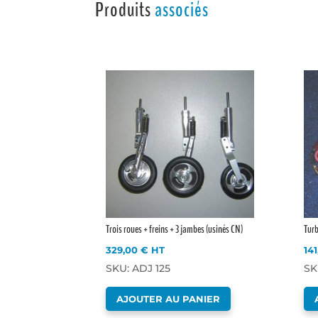
Produits
associés
Trois roues + freins + 3 jambes (usinés CN)
Turb
329,00
€
HT
14
SKU: ADJ 125
SK
AJOUTER AU PANIER