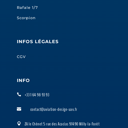
Rafale 1/7
Scorpion
INFOS LÉGALES
CGV
INFO
+33 1 64 98 93 93

contact@aviation-design-uav.fr

ZA le Chênet 5 rue des Acacias 91490 Milly-la-Forêt
