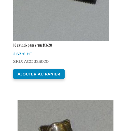
10 x vis six pans creux M3x20
2,67
€
HT
SKU: ACC 323020
AJOUTER AU PANIER