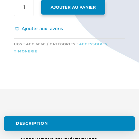
QUANTITÉ
AJOUTER AU PANIER
DE
5
X
Ajouter aux favoris
CHAPES
ACIER
M2
UGS :
ACC 6060
CATÉGORIES :
ACCESSOIRES
,
TIMONERIE
DESCRIPTION