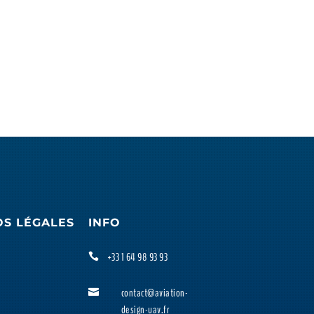
OS LÉGALES
INFO
+33 1 64 98 93 93

contact@aviation-

design-uav.fr