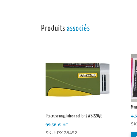
Produits
associés
Manc
Perceuse angulaire à col long WB 220/E
4,
SK
99,58
€
HT
SKU: PX 28492