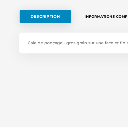
ET
FIN
SUR
DESCRIPTION
INFORMATIONS COMP
L'AUTRE
-
LONGUEUR
560 MM
Cale de ponçage - gros grain sur une face et fin
X
51 MM