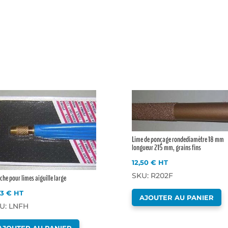
Lime de ponçage rondediamètre 18 mm
longueur 215 mm, grains fins
12,50
€
HT
SKU: R202F
he pour limes aiguille large
33
€
HT
AJOUTER AU PANIER
U: LNFH