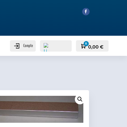
0
Compte
Panier
0,00
€