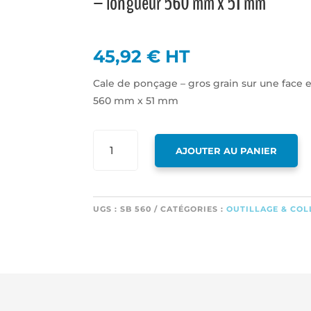
– longueur 560 mm x 51 mm
45,92
€
HT
Cale de ponçage – gros grain sur une face et
560 mm x 51 mm
QUANTITÉ
AJOUTER AU PANIER
DE
CALE
DE
PONÇAGE
UGS :
SB 560
CATÉGORIES :
OUTILLAGE & COL
-
GROS
GRAIN
SUR
UNE
FACE