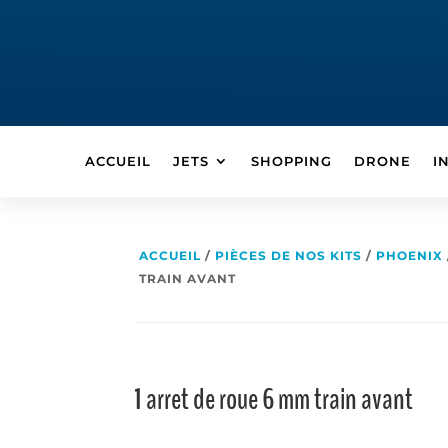
ACCUEIL
JETS
SHOPPING
DRONE
I
ACCUEIL
/
PIÈCES DE NOS KITS
/
PHOENIX
TRAIN AVANT
1 arret de roue 6 mm train avant