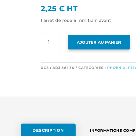
2,25
€
HT
1 arret de roue 6 mm train avant
QUANTITÉ
AJOUTER AU PANIER
DE
1
ARRET
DE
UGS :
ADJ 581-30
CATÉGORIES :
PHOENIX
,
PIÈ
ROUE
6
MM
TRAIN
AVANT
DESCRIPTION
INFORMATIONS COMP