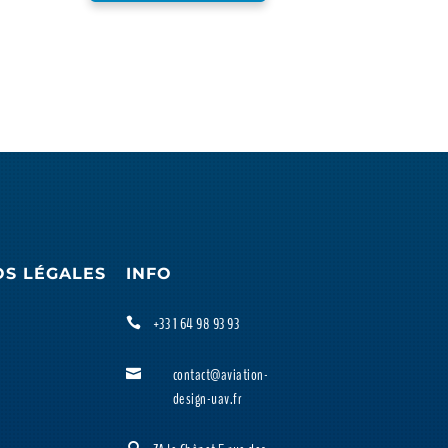
OS LÉGALES
INFO
+33 1 64 98 93 93

contact@aviation-

design-uav.fr