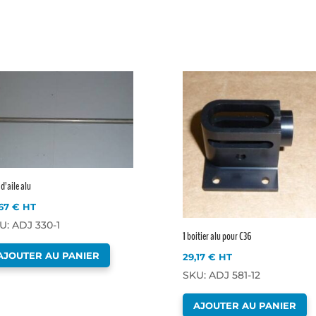
é d’aile alu
,67
€
HT
U: ADJ 330-1
1 boitier alu pour C36
AJOUTER AU PANIER
29,17
€
HT
SKU: ADJ 581-12
AJOUTER AU PANIER