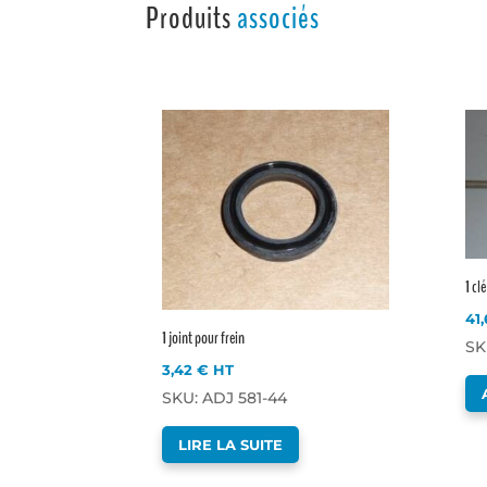
Produits
associés
1 cl
41
1 joint pour frein
SK
3,42
€
HT
SKU: ADJ 581-44
LIRE LA SUITE