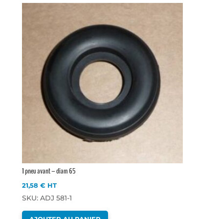
1 pneu avant – diam 65
21,58
€
HT
SKU: ADJ 581-1