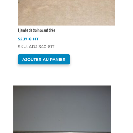
1 jambe de train avant tirée
52,17
€
HT
SKU: ADJ 340-61T
AJOUTER AU PANIER