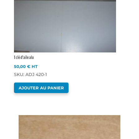
1 clé d’aile alu
50,00
€
HT
SKU: ADJ 420-1
AJOUTER AU PANIER