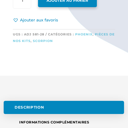
AJOUTER AU PANIER
DE
1
AXE
Ajouter aux favoris
ACIER
POUR
TRAIN
UGS :
ADJ 581-28
CATÉGORIES :
PHOENIX
,
PIÈCES DE
PRINCIPAL,
NOS KITS
,
SCORPION
6
MM
X
40
MM
DESCRIPTION
INFORMATIONS COMPLÉMENTAIRES