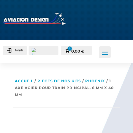
0
Compte
Panier
0,00
€
ACCUEIL
/
PIÈCES DE NOS KITS
/
PHOENIX
/ 1
AXE ACIER POUR TRAIN PRINCIPAL, 6 MM X 40
MM