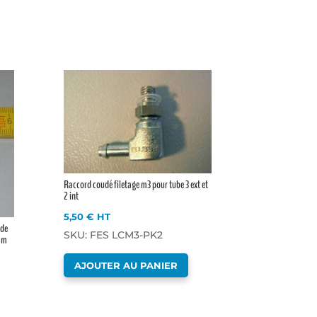
Raccord coudé filetage m3 pour tube 3 ext et
2 int
5,50
€
HT
 de
SKU: FES LCM3-PK2
 mm
AJOUTER AU PANIER