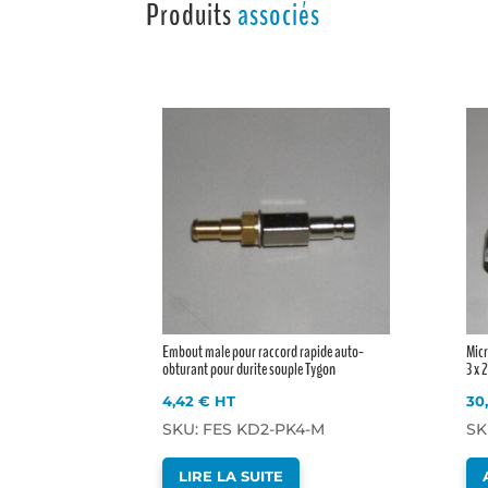
Produits
associés
Embout male pour raccord rapide auto-
Mic
obturant pour durite souple Tygon
3 x
4,42
€
HT
30
SKU: FES KD2-PK4-M
SK
LIRE LA SUITE