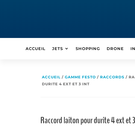
ACCUEIL
JETS
SHOPPING
DRONE
I
ACCUEIL
/
GAMME FESTO
/
RACCORDS
/ R
DURITE 4 EXT ET 3 INT
Raccord laiton pour durite 4 ext et 3