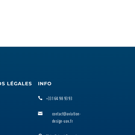
OS LÉGALES
INFO
+33 1 64 98 93 93

contact@aviation-

design-uav.fr