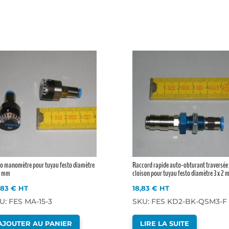
ro manomètre pour tuyau festo diamètre
Raccord rapide auto-obturant traversée
 2 mm
cloison pour tuyau festo diamètre 3 x 2
,83
€
HT
18,83
€
HT
U: FES MA-15-3
SKU: FES KD2-BK-QSM3-F
AJOUTER AU PANIER
LIRE LA SUITE