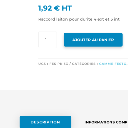
1,92
€
HT
Raccord laiton pour durite 4 ext et 3 int
QUANTITÉ
AJOUTER AU PANIER
DE
RACCORD
LAITON
POUR
UGS :
FES PK 33
CATÉGORIES :
GAMME FESTO
DURITE
4
EXT
ET
3
INT
DESCRIPTION
INFORMATIONS COMP