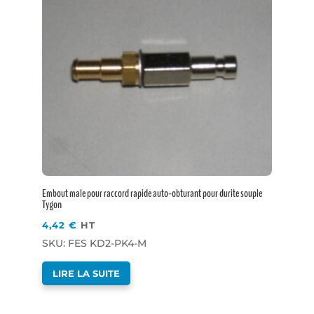
Embout male pour raccord rapide auto-obturant pour durite souple
Tygon
4,42
€
HT
SKU: FES KD2-PK4-M
LIRE LA SUITE