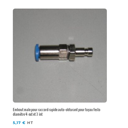
Embout male pour raccord rapide auto-obturant pour tuyau festo
diamètre 4 ext et 3 int
5,17
€
HT