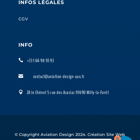
INFOS LÉGALES
CGV
INFO
+33 1 64 98 93 93

contact@aviation-design-uav.fr

ZA le Chênet 5 rue des Acacias 91490 Milly-la-Forêt

© Copyright Aviation Design 2024. Création Site Web
0