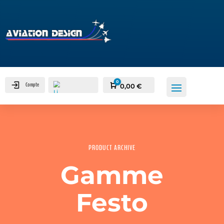
0
Compte
Panier
0,00
€
PRODUCT ARCHIVE
Gamme
Festo