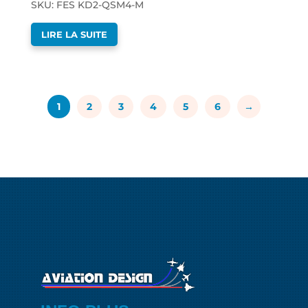
SKU: FES KD2-QSM4-M
LIRE LA SUITE
1
2
3
4
5
6
→