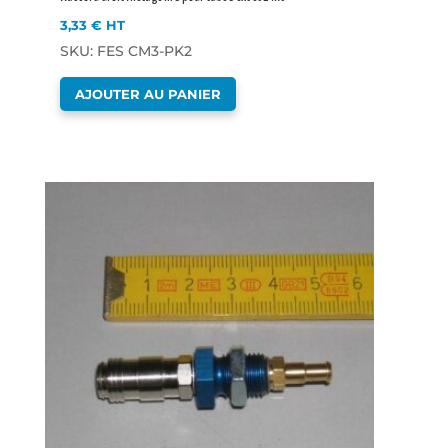
3,33
€
HT
SKU: FES CM3-PK2
AJOUTER AU PANIER