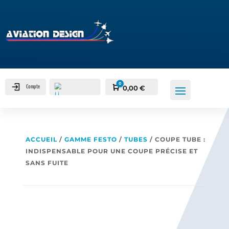
0
Compte
Panier
0,00
€
ACCUEIL
/
GAMME FESTO
/
TUBES
/ COUPE TUBE :
INDISPENSABLE POUR UNE COUPE PRÉCISE ET
SANS FUITE