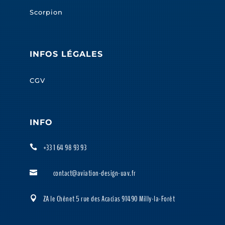
Scorpion
INFOS LÉGALES
CGV
INFO
+33 1 64 98 93 93

contact@aviation-design-uav.fr

ZA le Chênet 5 rue des Acacias 91490 Milly-la-Forêt
