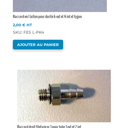
Raccord en l laiton pour durite 6 ext et 4 int et tygon
2,00
€
HT
SKU: FES L-PK4
AJOUTER AU PANIER
Raccord droit filetage m 3 pour tube 3 ext et 2 int