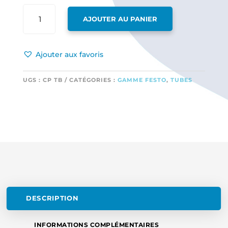
QUANTITÉ
AJOUTER AU PANIER
DE
COUPE
TUBE
Ajouter aux favoris
:
INDISPENSABLE
POUR
UGS :
CP TB
CATÉGORIES :
GAMME FESTO
,
TUBES
UNE
COUPE
PRÉCISE
ET
SANS
FUITE
DESCRIPTION
INFORMATIONS COMPLÉMENTAIRES