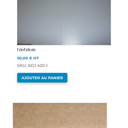
1 clé d’aile alu
50,00
€
HT
SKU: ADJ 420-1
AJOUTER AU PANIER