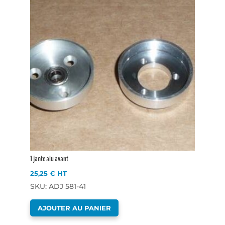
1 jante alu avant
25,25
€
HT
SKU: ADJ 581-41
AJOUTER AU PANIER