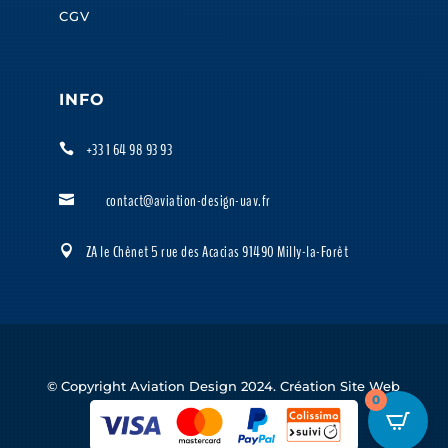
CGV
INFO
+33 1 64 98 93 93

contact@aviation-design-uav.fr

ZA le Chênet 5 rue des Acacias 91490 Milly-la-Forêt

© Copyright Aviation Design 2024. Création Site Web
0