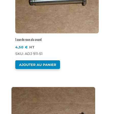
1 axe de roue alu avant
4,50
€
HT
SKU: ADJ 911-51
AJOUTER AU PANIER