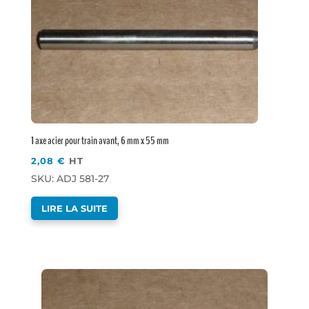
1 axe acier pour train avant, 6 mm x 55 mm
2,08
€
HT
SKU: ADJ 581-27
LIRE LA SUITE