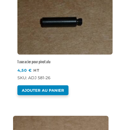
1 axe acier pour pivot alu
4,50
€
HT
SKU: ADJ 581-26
AJOUTER AU PANIER