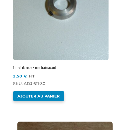
1 arret de roue 8 mm train avant
2,50
€
HT
SKU: ADJ 611-30
AJOUTER AU PANIER