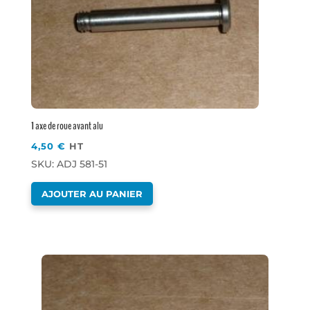
1 axe de roue avant alu
4,50
€
HT
SKU: ADJ 581-51
AJOUTER AU PANIER