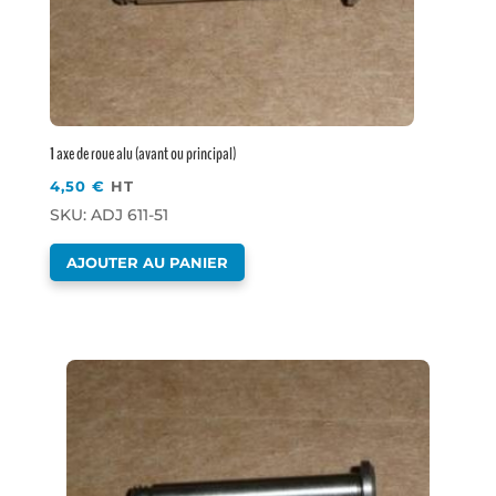
1 axe de roue alu (avant ou principal)
4,50
€
HT
SKU: ADJ 611-51
AJOUTER AU PANIER