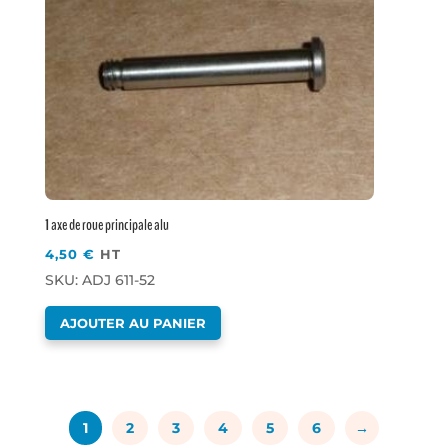
1 axe de roue principale alu
4,50
€
HT
SKU: ADJ 611-52
AJOUTER AU PANIER
1
2
3
4
5
6
→