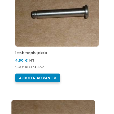
1 axe de roue principale alu
4,50
€
HT
SKU: ADJ 581-52
AJOUTER AU PANIER