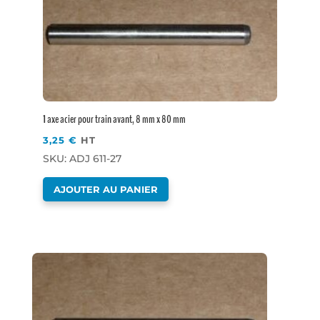
1 axe acier pour train avant, 8 mm x 80 mm
3,25
€
HT
SKU: ADJ 611-27
AJOUTER AU PANIER