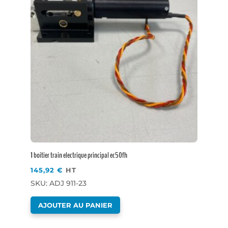
1 boitier train electrique principal ec50fh
145,92
€
HT
SKU: ADJ 911-23
AJOUTER AU PANIER