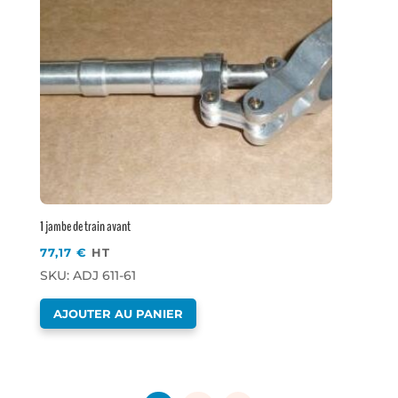
1 jambe de train avant
77,17
€
HT
SKU: ADJ 611-61
AJOUTER AU PANIER