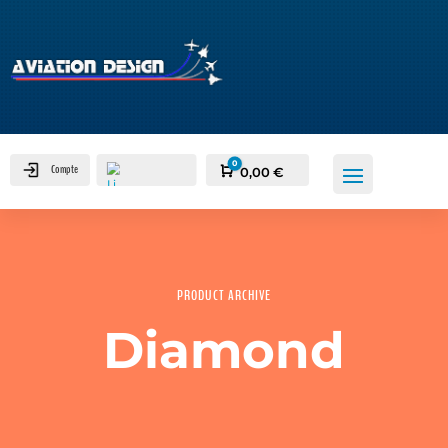
0
Compte
Panier
0,00
€
PRODUCT ARCHIVE
Diamond