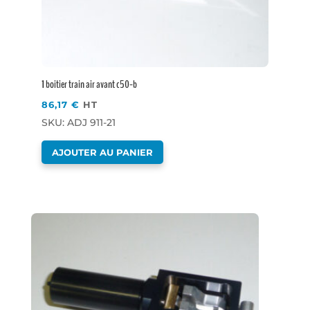
1 boitier train air avant c50-b
86,17
€
HT
SKU: ADJ 911-21
AJOUTER AU PANIER