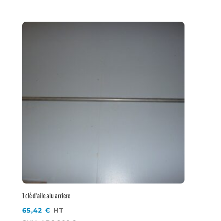
1 clé d’aile alu arriere
65,42
€
HT