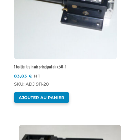
1 boitier train air principal air c50-f
83,83
€
HT
SKU: ADJ 911-20
AJOUTER AU PANIER