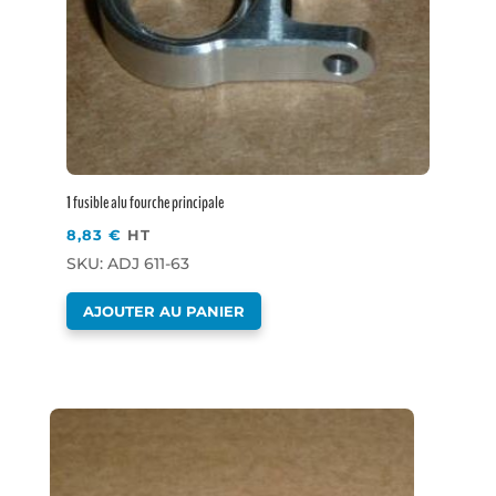
1 fusible alu fourche principale
8,83
€
HT
SKU: ADJ 611-63
AJOUTER AU PANIER