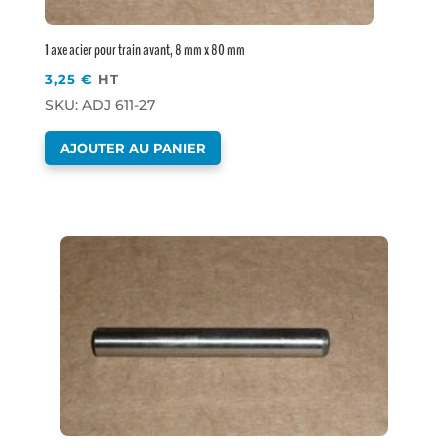
1 axe acier pour train avant, 8 mm x 80 mm
3,25
€
HT
SKU: ADJ 611-27
AJOUTER AU PANIER