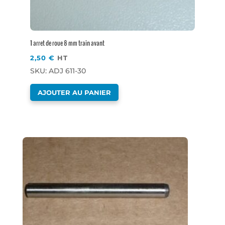
1 arret de roue 8 mm train avant
2,50
€
HT
SKU: ADJ 611-30
AJOUTER AU PANIER