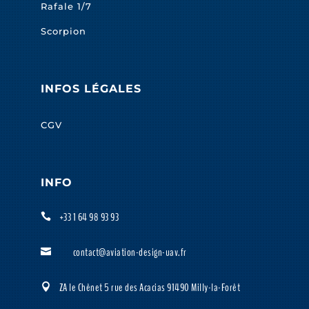
Rafale 1/7
Scorpion
INFOS LÉGALES
CGV
INFO
+33 1 64 98 93 93

contact@aviation-design-uav.fr

ZA le Chênet 5 rue des Acacias 91490 Milly-la-Forêt
