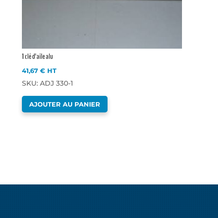
1 clé d’aile alu
41,67
€
HT
SKU: ADJ 330-1
AJOUTER AU PANIER