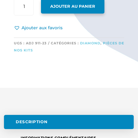
QUANTITÉ
AJOUTER AU PANIER
DE
1
BOITIER
Ajouter aux favoris
TRAIN
ELECTRIQUE
PRINCIPAL
UGS :
ADJ 911-23
CATÉGORIES :
DIAMOND
,
PIÈCES DE
EC50FH
NOS KITS
DESCRIPTION
INFORMATIONS COMPLÉMENTAIRES