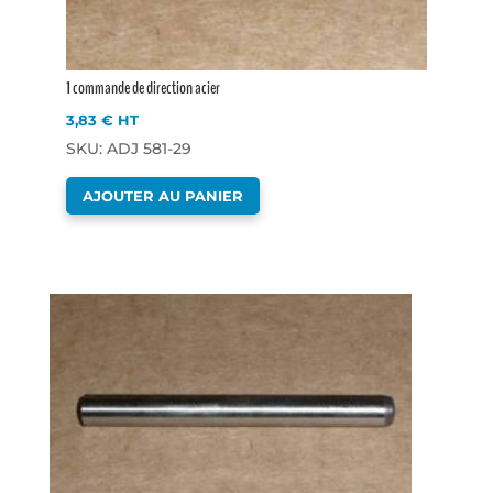
1 commande de direction acier
3,83
€
HT
SKU: ADJ 581-29
AJOUTER AU PANIER