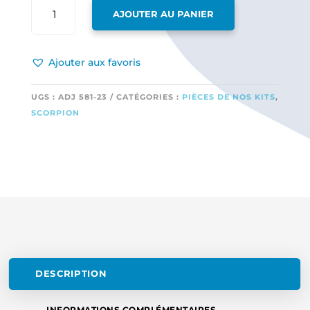
QUANTITÉ
AJOUTER AU PANIER
DE
1
VÉRIN
Ajouter aux favoris
POUR
C36-
2
UGS :
ADJ 581-23
CATÉGORIES :
PIÈCES DE NOS KITS
,
SCORPION
DESCRIPTION
INFORMATIONS COMPLÉMENTAIRES