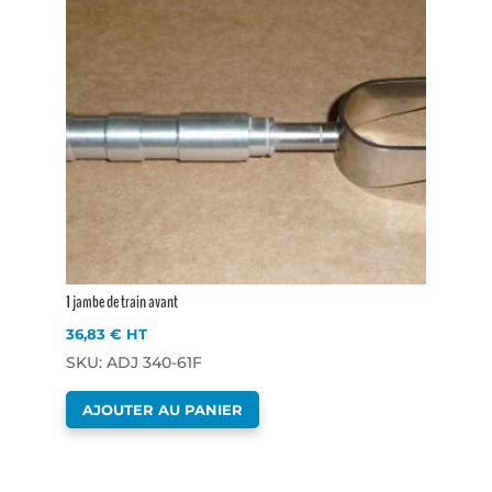
1 jambe de train avant
36,83
€
HT
SKU: ADJ 340-61F
AJOUTER AU PANIER