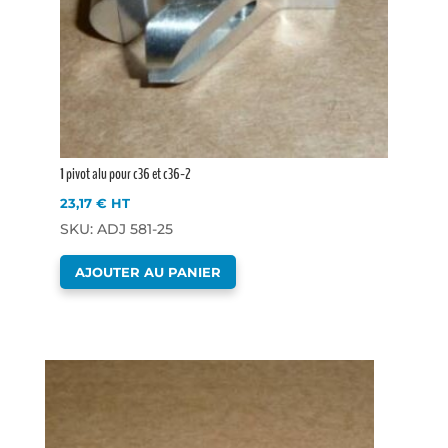
1 pivot alu pour c36 et c36-2
23,17
€
HT
SKU: ADJ 581-25
AJOUTER AU PANIER