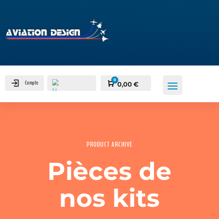
0
Compte
Panier
0,00
€
PRODUCT ARCHIVE
0
Pièces de
nos kits