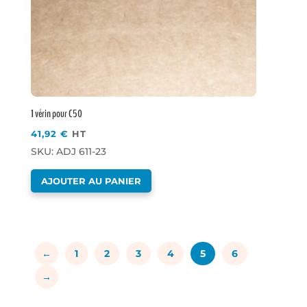
1 vérin pour C50
41,92
€
HT
SKU: ADJ 611-23
AJOUTER AU PANIER
←
1
2
3
4
5
6
→