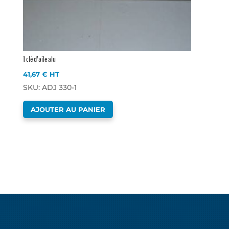
1 clé d’aile alu
41,67
€
HT
SKU: ADJ 330-1
AJOUTER AU PANIER