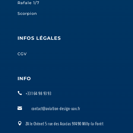
Rafale 1/7
Scorpion
INFOS LÉGALES
CGV
INFO
+33 1 64 98 93 93

contact@aviation-design-uav.fr

ZA le Chênet 5 rue des Acacias 91490 Milly-la-Forêt
