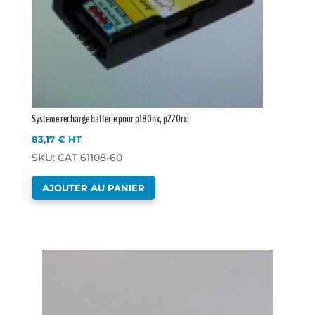
Systeme recharge batterie pour p180nx, p220rxi
83,17
€
HT
SKU: CAT 61108-60
AJOUTER AU PANIER