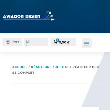
0
Compte
Panier
0,00
€
ACCUEIL
/
RÉACTEURS
/
JET CAT
/ RÉACTEUR P80
SE COMPLET