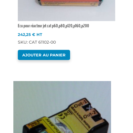
Ecu pour réacteur jet cat p60,p80,p120,p160,p200
242,25
€
HT
SKU: CAT 61102-00
AJOUTER AU PANIER