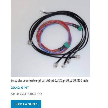
Set câbles pour réacteur jet cat p60,p80,p120,p160,p200 3300 mah
20,42
€
HT
SKU: CAT 61103-00
LIRE LA SUITE