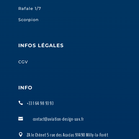
Rafale 1/7
Scorpion
INFOS LÉGALES
CGV
INFO
+33 1 64 98 93 93

contact@aviation-design-uav.fr

ZA le Chênet 5 rue des Acacias 91490 Milly-la-Forêt
