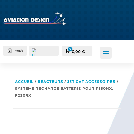
0
Compte
Panier
0,00
€
ACCUEIL
/
RÉACTEURS
/
JET CAT ACCESSOIRES
/
SYSTEME RECHARGE BATTERIE POUR P180NX,
P220RXI