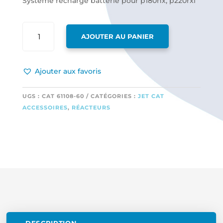
Systeme recharge batterie pour p180nx, p220rxi
QUANTITÉ
AJOUTER AU PANIER
DE
SYSTEME
RECHARGE
Ajouter aux favoris
BATTERIE
POUR
P180NX,
UGS :
CAT 61108-60
CATÉGORIES :
JET CAT
P220RXI
ACCESSOIRES
,
RÉACTEURS