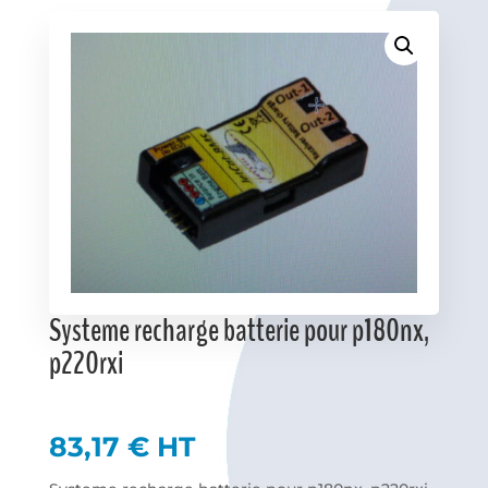
Favoris
Systeme recharge batterie pour p180nx,
p220rxi
83,17
€
HT