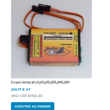
Ecu pour réacteur jet cat p20,p90,p100,p140,p180
250,17
€
HT
SKU: CAT 61102-20
AJOUTER AU PANIER