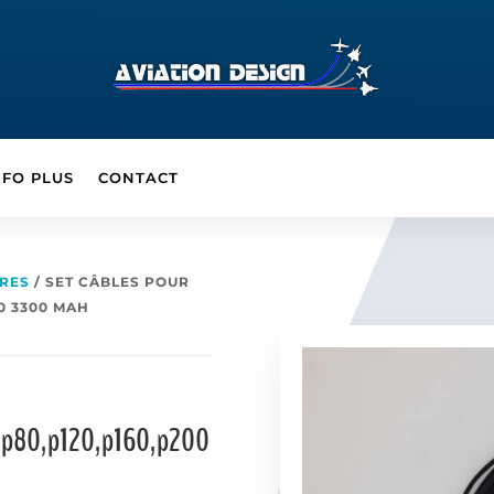
NFO PLUS
CONTACT
IRES
/ SET CÂBLES POUR
00 3300 MAH
60,p80,p120,p160,p200