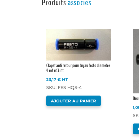
Produits
associés
Clapet anti retour pour tuyau festo diamètre
4 ext et 3 int
23,17
€
HT
SKU: FES HQS-4
Bouc
AJOUTER AU PANIER
1,
SK