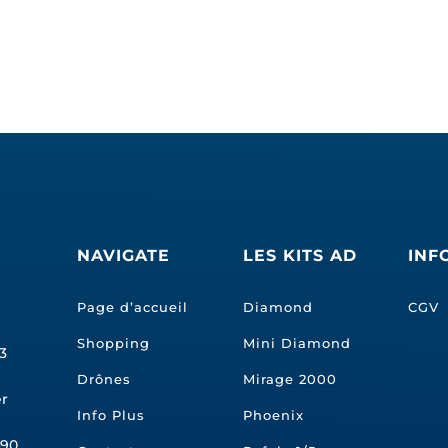
NAVIGATE
LES KITS AD
INF
Page d’accueil
Diamond
CGV
Shopping
Mini Diamond
3
Drônes
Mirage 2000
er
Info Plus
Phoenix
490