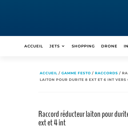
ACCUEIL
JETS
SHOPPING
DRONE
I
ACCUEIL
/
GAMME FESTO
/
RACCORDS
/ R
LAITON POUR DURITE 8 EXT ET 6 INT VERS 
Raccord réducteur laiton pour durite 
ext et 4 int