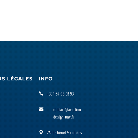
OS LÉGALES
INFO
+33 1 64 98 93 93

contact@aviation-

design-uav.fr
ZA le Chênet 5 rue des
