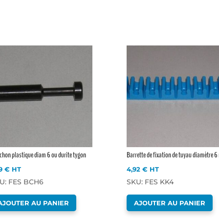
hon plastique diam 6 ou durite tygon
Barrette de fixation de tuyau diamètre 
09
€
HT
4,92
€
HT
U: FES BCH6
SKU: FES KK4
AJOUTER AU PANIER
AJOUTER AU PANIER