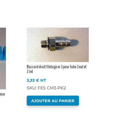
Raccord droit filetage m 3 pour tube 3 ext et
2 int
3,33
€
HT
SKU: FES CM3-PK2
6 mm
AJOUTER AU PANIER