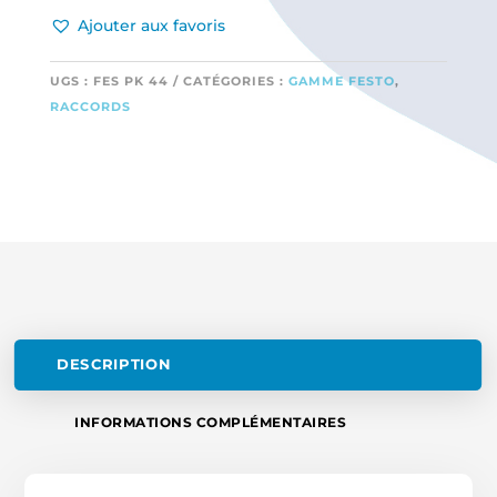
LAITON
Ajouter aux favoris
POUR
DURITE
6
UGS :
FES PK 44
CATÉGORIES :
GAMME FESTO
,
EXT
RACCORDS
ET
4
INT
DESCRIPTION
INFORMATIONS COMPLÉMENTAIRES