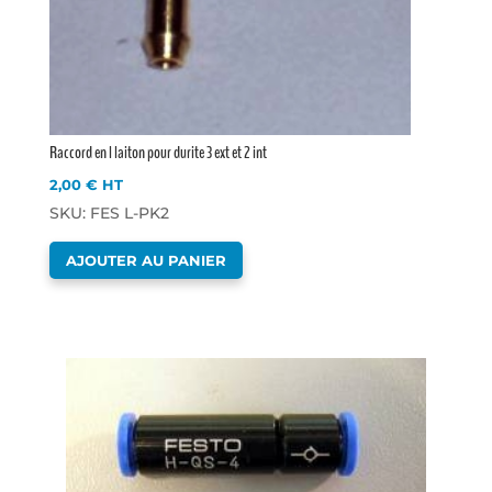
Raccord en l laiton pour durite 3 ext et 2 int
2,00
€
HT
SKU: FES L-PK2
AJOUTER AU PANIER