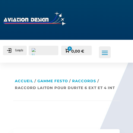
0
Compte
Panier
0,00
€
ACCUEIL
/
GAMME FESTO
/
RACCORDS
/
RACCORD LAITON POUR DURITE 6 EXT ET 4 INT