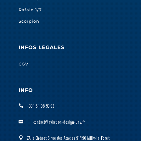
Rafale 1/7
Scorpion
INFOS LÉGALES
CGV
INFO
+33 1 64 98 93 93

contact@aviation-design-uav.fr

ZA le Chênet 5 rue des Acacias 91490 Milly-la-Forêt
