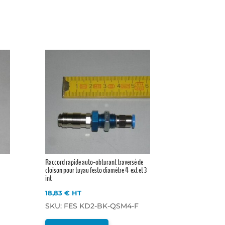
Raccord rapide auto-obturant traversé de
cloison pour tuyau festo diamètre 4 ext et 3
int
18,83
€
HT
SKU: FES KD2-BK-QSM4-F