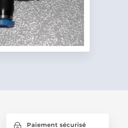
Favoris
Paiement sécurisé
~