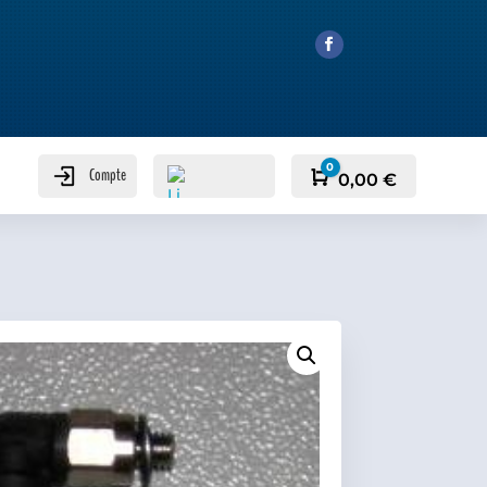
0
Compte
Panier
0,00
€