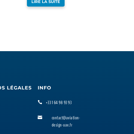
LIRE LA SUITE
OS LÉGALES
INFO
+33 1 64 98 93 93

contact@aviation-

design-uav.fr