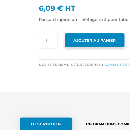
6,09
€
HT
Raccord rapide en l, filetage m 3 pour tube 3
QUANTITÉ
AJOUTER AU PANIER
DE
RACCORD
RAPIDE
EN
UGS :
FES QSML-3
CATÉGORIES :
GAMME FEST
L,
FILETAGE
M
3
POUR
TUBE
3
EXT
ET
DESCRIPTION
INFORMATIONS COMP
2