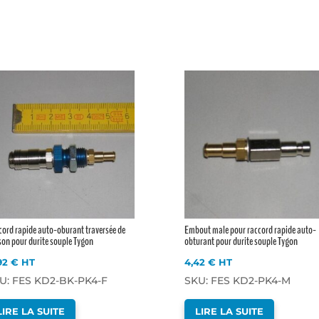
ord rapide auto-oburant traversée de
Embout male pour raccord rapide auto-
son pour durite souple Tygon
obturant pour durite souple Tygon
,92
€
HT
4,42
€
HT
U: FES KD2-BK-PK4-F
SKU: FES KD2-PK4-M
LIRE LA SUITE
LIRE LA SUITE