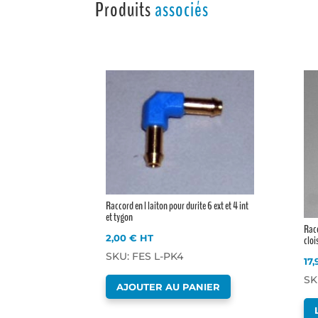
Produits
associés
Raccord en l laiton pour durite 6 ext et 4 int
et tygon
Racc
2,00
€
HT
cloi
SKU: FES L-PK4
17
SK
AJOUTER AU PANIER