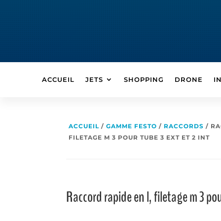
ACCUEIL
JETS
SHOPPING
DRONE
I
ACCUEIL
/
GAMME FESTO
/
RACCORDS
/ RA
FILETAGE M 3 POUR TUBE 3 EXT ET 2 INT
Raccord rapide en l, filetage m 3 pou