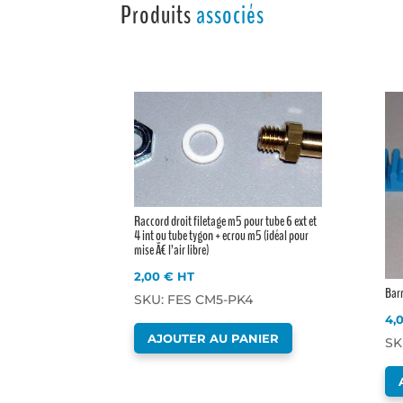
Produits
associés
Raccord droit filetage m5 pour tube 6 ext et
4 int ou tube tygon + ecrou m5 (idéal pour
mise Ã€ l’air libre)
2,00
€
HT
Barr
SKU: FES CM5-PK4
4,
AJOUTER AU PANIER
SK