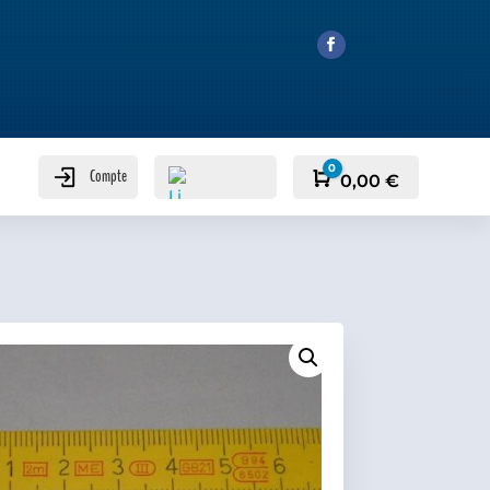
0
Compte
Panier
0,00
€