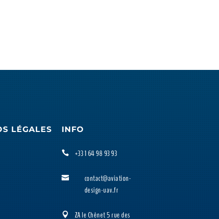
OS LÉGALES
INFO
+33 1 64 98 93 93

contact@aviation-

design-uav.fr
ZA le Chênet 5 rue des
