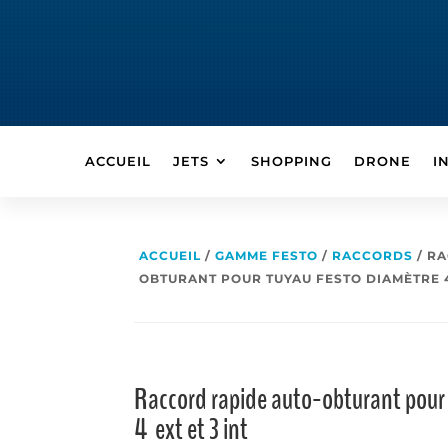
ACCUEIL
JETS
SHOPPING
DRONE
I
ACCUEIL
/
GAMME FESTO
/
RACCORDS
/ R
OBTURANT POUR TUYAU FESTO DIAMÈTRE 4
Raccord rapide auto-obturant pour 
4 ext et 3 int