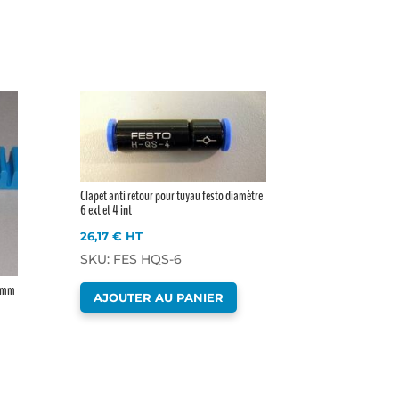
Clapet anti retour pour tuyau festo diamètre
6 ext et 4 int
26,17
€
HT
SKU: FES HQS-6
6 mm
AJOUTER AU PANIER