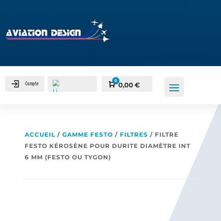
0
Compte
Panier
0,00
€
ACCUEIL
/
GAMME FESTO
/
FILTRES
/ FILTRE
FESTO KÉROSÈNE POUR DURITE DIAMÈTRE INT
6 MM (FESTO OU TYGON)