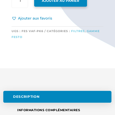
AJOUTER AU PANIER
DE
FILTRE
FESTO
Ajouter aux favoris
KÉROSÈNE
POUR
DURITE
UGS :
FES VAF-PK6
CATÉGORIES :
FILTRES
,
GAMME
DIAMÈTRE
FESTO
INT
6 MM
(FESTO
OU
TYGON)
DESCRIPTION
INFORMATIONS COMPLÉMENTAIRES