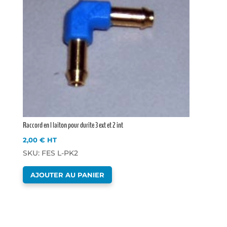
Raccord en l laiton pour durite 3 ext et 2 int
2,00
€
HT
SKU: FES L-PK2
AJOUTER AU PANIER