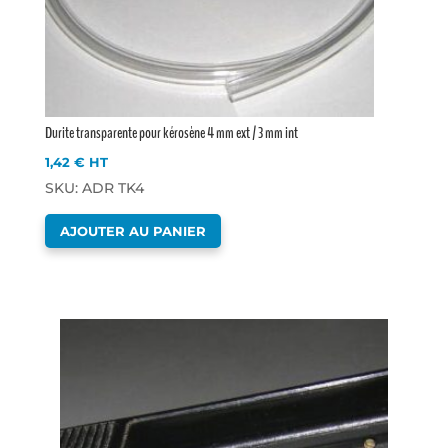
Durite transparente pour kérosène 4 mm ext / 3 mm int
1,42
€
HT
SKU: ADR TK4
AJOUTER AU PANIER