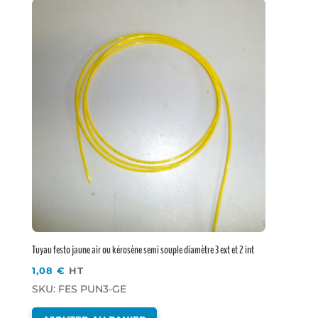
Tuyau festo jaune air ou kérosène semi souple diamètre 3 ext et 2 int
1,08
€
HT
SKU: FES PUN3-GE