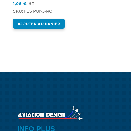
1,08
€
HT
SKU: FES PUN3-RO
AJOUTER AU PANIER
INFO PLUS