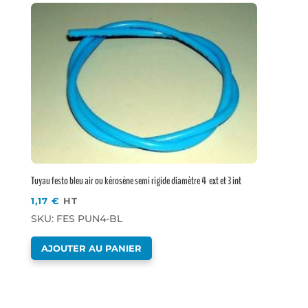
Tuyau festo bleu air ou kérosène semi rigide diamètre 4 ext et 3 int
1,17
€
HT
SKU: FES PUN4-BL
AJOUTER AU PANIER