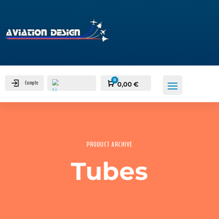
0
Compte
Panier
0,00
€
PRODUCT ARCHIVE
Tubes