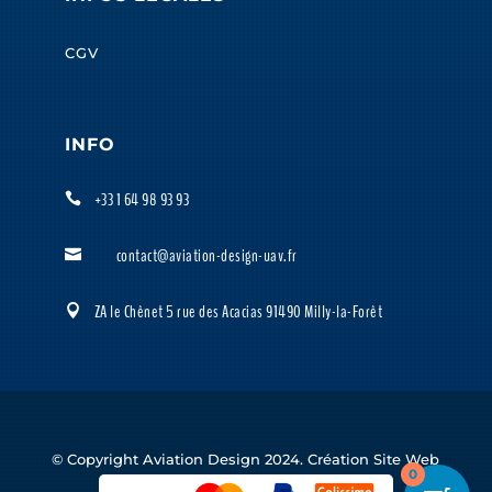
CGV
INFO
+33 1 64 98 93 93

contact@aviation-design-uav.fr

ZA le Chênet 5 rue des Acacias 91490 Milly-la-Forêt

© Copyright Aviation Design 2024. Création Site Web
0