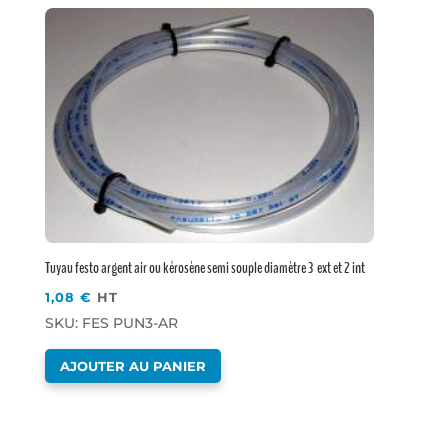
Tuyau festo argent air ou kérosène semi souple diamètre 3 ext et 2 int
1,08
€
HT
SKU: FES PUN3-AR
AJOUTER AU PANIER