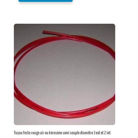
Tuyau festo rouge air ou kérosène semi souple diamètre 3 ext et 2 int