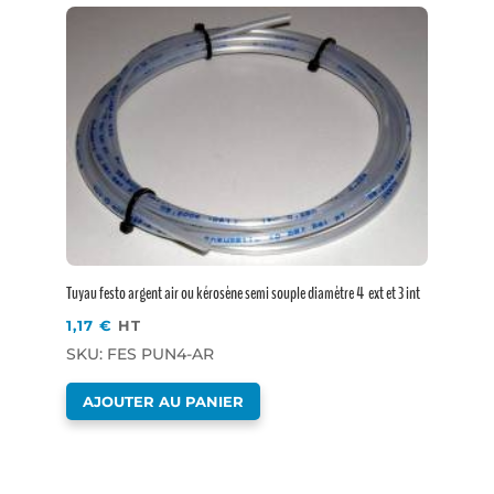
Tuyau festo argent air ou kérosène semi souple diamètre 4 ext et 3 int
1,17
€
HT
SKU: FES PUN4-AR
AJOUTER AU PANIER