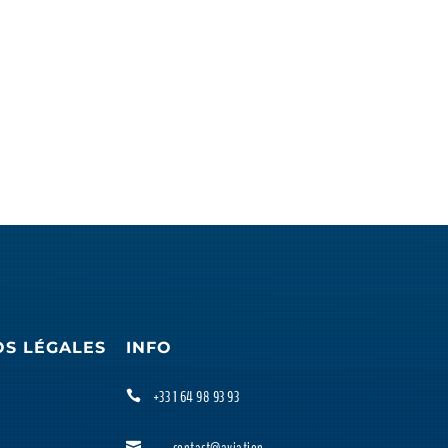
OS LÉGALES
INFO
+33 1 64 98 93 93

