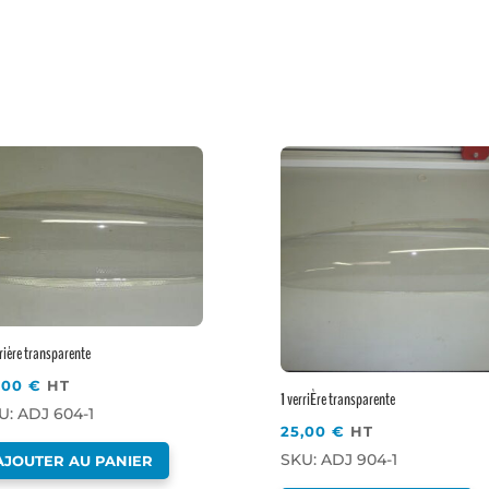
rrière transparente
,00
€
HT
1 verriÈre transparente
U: ADJ 604-1
25,00
€
HT
SKU: ADJ 904-1
AJOUTER AU PANIER