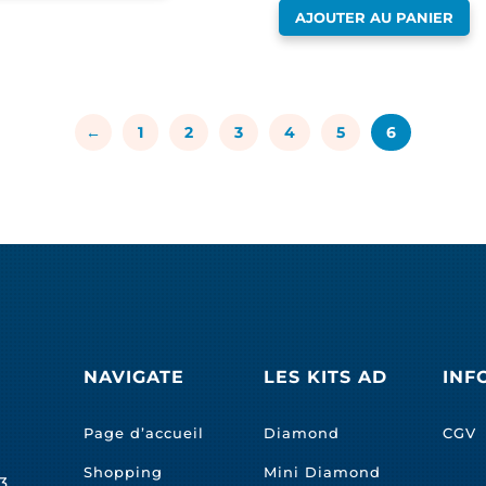
AJOUTER AU PANIER
←
1
2
3
4
5
6
NAVIGATE
LES KITS AD
INF
Page d’accueil
Diamond
CGV
Shopping
Mini Diamond
3