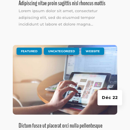
Adipiscing vitae proin sagittis nisl rhoncus mattis
Lorem ipsum dolor sit amet, consectetur
adipiscing elit, sed do eiusmod tempor
incididunt ut labore et dolore magna...
|
,
,
FEATURED
UNCATEGORIZED
WEBSITE
Déc 22
Dictum fusce ut placerat orci nulla pellentesque