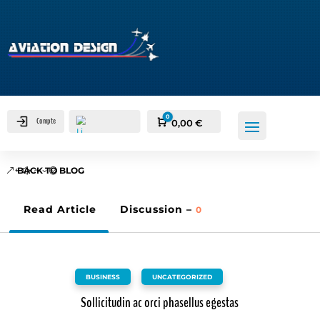
0
Compte
Panier
0,00
€
BACK TO BLOG
Read Article
Discussion –
0
BUSINESS
,
UNCATEGORIZED
Sollicitudin ac orci phasellus egestas