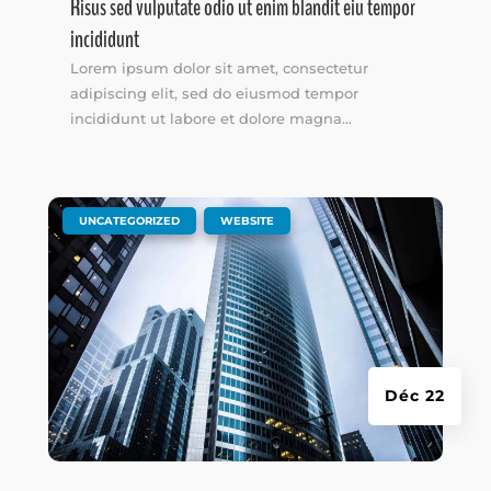
Risus sed vulputate odio ut enim blandit eiu tempor
incididunt
Lorem ipsum dolor sit amet, consectetur
adipiscing elit, sed do eiusmod tempor
incididunt ut labore et dolore magna...
|
,
UNCATEGORIZED
WEBSITE
Déc 22