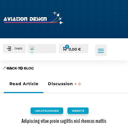
0
Compte
Panier
0,00
€
BACK TO BLOG
Read Article
Discussion –
0
UNCATEGORIZED
,
WEBSITE
Adipiscing vitae proin sagittis nisl rhoncus mattis