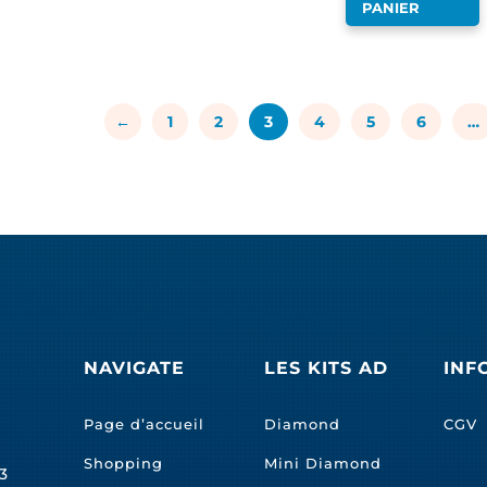
PANIER
←
1
2
3
4
5
6
…
NAVIGATE
LES KITS AD
INF
Page d’accueil
Diamond
CGV
Shopping
Mini Diamond
3