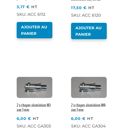
3,17
€
HT
17,50
€
HT
SKU: ACC 6112
SKU: ACC 6120
AJOUTER AU
AJOUTER AU
PANIER
PANIER
2 x chapes aluminium M3
2 x chapes aluminium M4
axe 3 mm
axe 3 mm
6,00
€
HT
6,00
€
HT
SKU: ACC GA303
SKU: ACC GA304