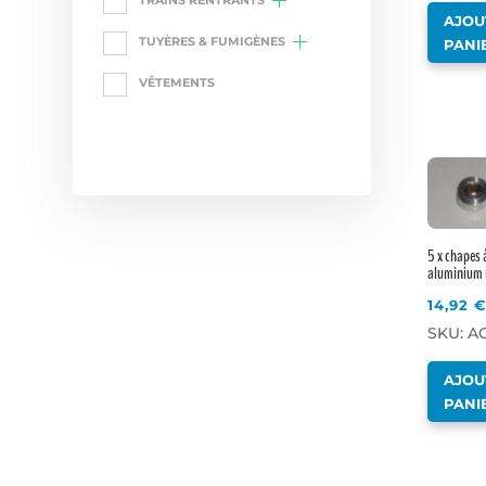
TRAINS RENTRANTS
AJOU
TUYÈRES & FUMIGÈNES
PANI
VÊTEMENTS
5 x chapes 
aluminium 
14,92
SKU: A
AJOU
PANI