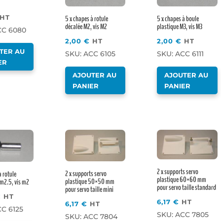
HT
5 x chapes à rotule
5 x chapes à boule
décalée M2, vis M2
plastique M3, vis M3
CC 6080
2,00
€
HT
2,00
€
HT
TER AU
SKU: ACC 6105
SKU: ACC 6111
ER
AJOUTER AU
AJOUTER AU
PANIER
PANIER
2 x supports servo
2 x supports servo
à rotule
plastique 60×60 mm
plastique 50×50 mm
m2.5, vis m2
pour servo taille standard
pour servo taille mini
€
HT
6,17
€
HT
6,17
€
HT
CC 6125
SKU: ACC 7805
SKU: ACC 7804