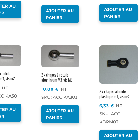
TER AU
AJOUTER AU
AJOUTER AU
ER
PANIER
PANIER
à rotule
2 x chapes à rotule
m3, vis m2
aluminium M3, vis M3
€
HT
10,00
€
HT
2 x chapes à boule
plastique m3, vis m3
CC KA30
SKU: ACC KA303
6,33
€
HT
TER AU
AJOUTER AU
SKU: ACC
ER
PANIER
KBRM03
AJOUTER AU