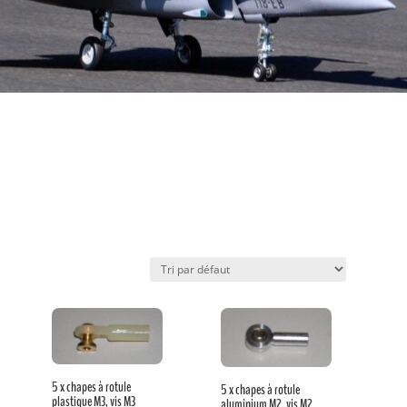
Favoris
5 x chapes à rotule
5 x chapes à rotule
plastique M3, vis M3
aluminium M2, vis M2