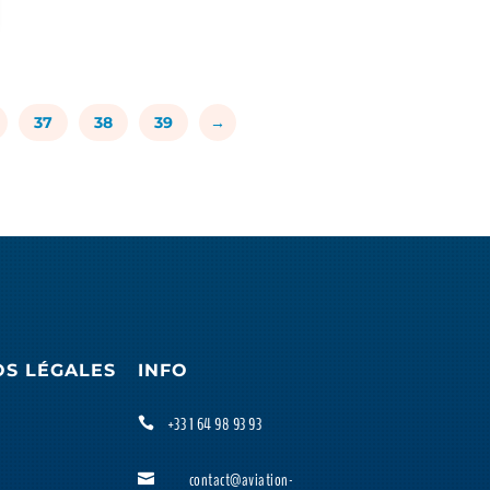
37
38
39
→
OS LÉGALES
INFO
+33 1 64 98 93 93

contact@aviation-
