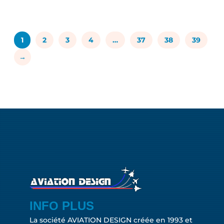
1
2
3
4
…
37
38
39
→
INFO PLUS
La société AVIATION DESIGN créée en 1993 et