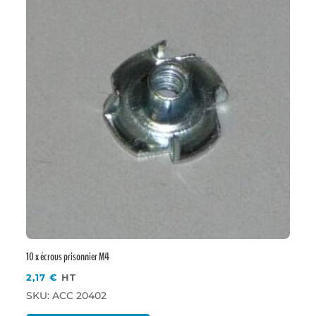
10 x écrous prisonnier M4
2,17
€
HT
SKU: ACC 20402