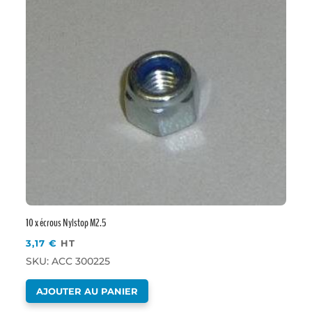
10 x écrous Nylstop M2.5
3,17
€
HT
SKU: ACC 300225
AJOUTER AU PANIER