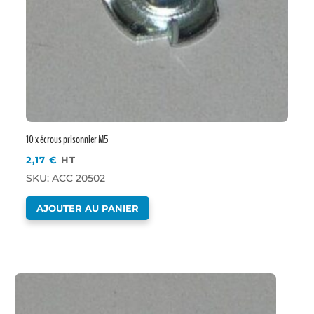
10 x écrous prisonnier M5
2,17
€
HT
SKU: ACC 20502
AJOUTER AU PANIER