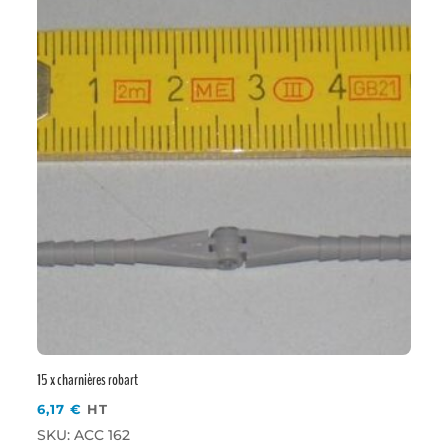
15 x charnières robart
6,17
€
HT
SKU: ACC 162