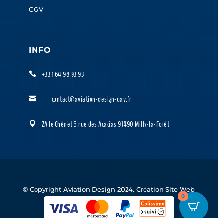
CGV
INFO
+33 1 64 98 93 93

contact@aviation-design-uav.fr

ZA le Chênet 5 rue des Acacias 91490 Milly-la-Forêt

© Copyright Aviation Design 2024. Création Site Web
0