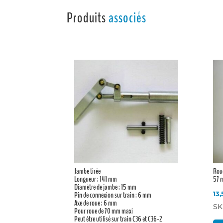
Produits
associés
Jambe tirée
Roue
Longueur : 141 mm
57 
Diamètre de jambe : 15 mm
Pin de connexion sur train : 6 mm
13
Axe de roue : 6 mm
SK
Pour roue de 70 mm maxi
Peut être utilisé sur train C36 et C36-2