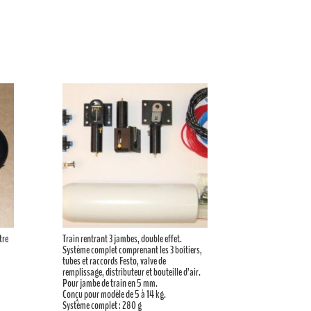
tre
Train rentrant 3 jambes, double effet.
Système complet comprenant les 3 boîtiers,
tubes et raccords Festo, valve de
remplissage, distributeur et bouteille d’air.
Pour jambe de train en 5 mm.
Conçu pour modèle de 5 à 14 kg.
Système complet : 280 g