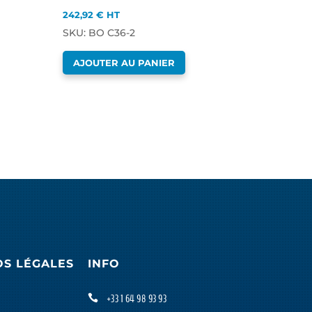
242,92
€
HT
SKU: BO C36-2
AJOUTER AU PANIER
OS LÉGALES
INFO
+33 1 64 98 93 93
