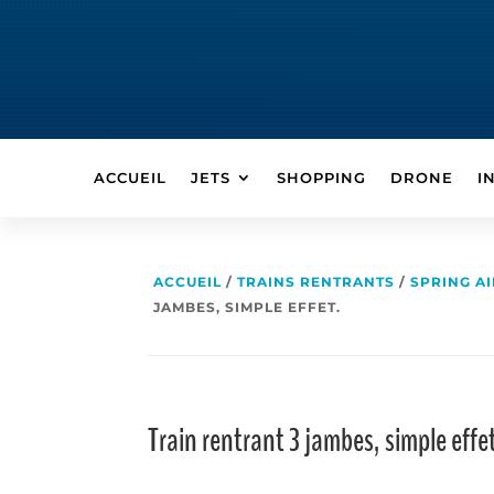
ACCUEIL
JETS
SHOPPING
DRONE
I
ACCUEIL
/
TRAINS RENTRANTS
/
SPRING A
JAMBES, SIMPLE EFFET.
Train rentrant 3 jambes, simple effe