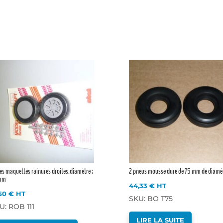
s maquettes rainures droites.diamètre :
2 pneus mousse dure de 75 mm de diamè
mm
44,33
€
HT
,50
€
HT
SKU: BO T75
U: ROB 111
LIRE LA SUITE