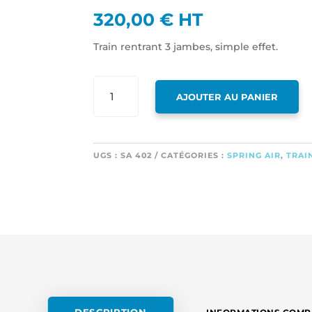
320,00
€
HT
Train rentrant 3 jambes, simple effet.
QUANTITÉ
AJOUTER AU PANIER
DE
TRAIN
RENTRANT
3
UGS :
SA 402
CATÉGORIES :
SPRING AIR
,
TRAI
JAMBES,
SIMPLE
EFFET.