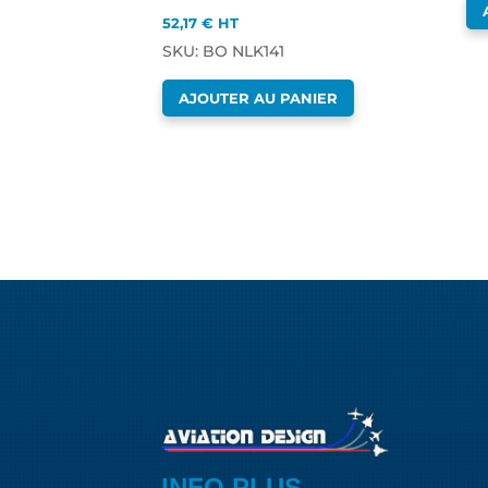
52,17
€
HT
SKU: BO NLK141
AJOUTER AU PANIER
INFO PLUS