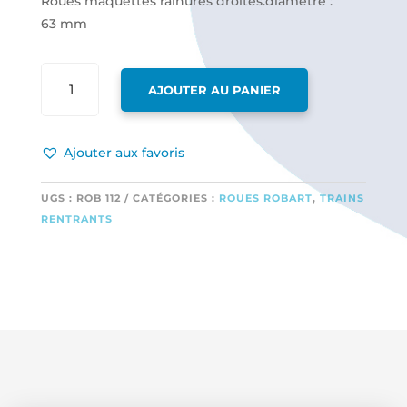
Roues maquettes rainures droites.diamètre :
63 mm
QUANTITÉ
AJOUTER AU PANIER
DE
ROUES
MAQUETTES
Ajouter aux favoris
RAINURES
DROITES.DIAMÈTRE
:
UGS :
ROB 112
CATÉGORIES :
ROUES ROBART
,
TRAINS
63 MM
RENTRANTS