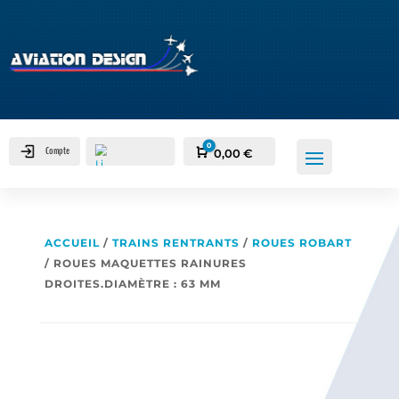
0
Compte
Panier
0,00
€
ACCUEIL
/
TRAINS RENTRANTS
/
ROUES ROBART
/ ROUES MAQUETTES RAINURES
DROITES.DIAMÈTRE : 63 MM