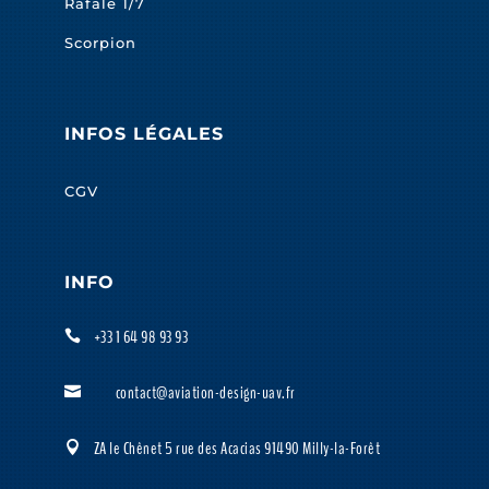
Rafale 1/7
Scorpion
INFOS LÉGALES
CGV
INFO
+33 1 64 98 93 93

contact@aviation-design-uav.fr

ZA le Chênet 5 rue des Acacias 91490 Milly-la-Forêt
