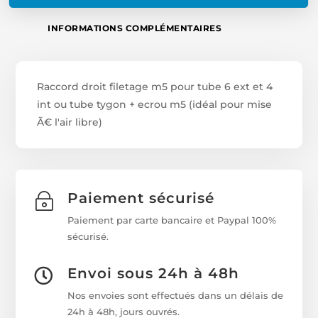
M5
(IDÉAL
INFORMATIONS COMPLÉMENTAIRES
POUR
MISE
Ã€
Raccord droit filetage m5 pour tube 6 ext et 4
L'AIR
LIBRE)
int ou tube tygon + ecrou m5 (idéal pour mise
Ã€ l'air libre)
Paiement sécurisé
~
Paiement par carte bancaire et Paypal 100%
sécurisé.
Envoi sous 24h à 48h

Nos envoies sont effectués dans un délais de
24h à 48h, jours ouvrés.