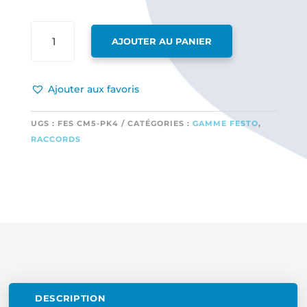
QUANTITÉ
AJOUTER AU PANIER
DE
RACCORD
DROIT
Ajouter aux favoris
FILETAGE
M5
POUR
UGS :
FES CM5-PK4
CATÉGORIES :
GAMME FESTO
,
TUBE
RACCORDS
6
EXT
ET
4
INT
OU
TUBE
TYGON
+
ECROU
DESCRIPTION