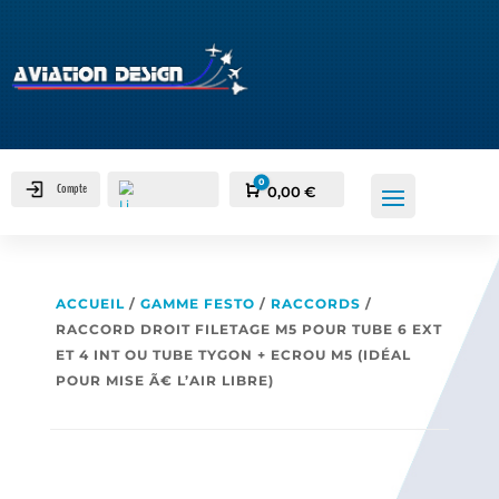
0
Compte
Panier
0,00
€
ACCUEIL
/
GAMME FESTO
/
RACCORDS
/
RACCORD DROIT FILETAGE M5 POUR TUBE 6 EXT
ET 4 INT OU TUBE TYGON + ECROU M5 (IDÉAL
POUR MISE Ã€ L’AIR LIBRE)