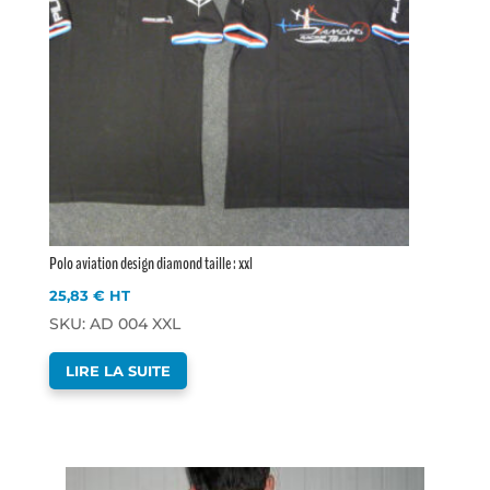
Polo aviation design diamond taille : xxl
25,83
€
HT
SKU: AD 004 XXL
LIRE LA SUITE