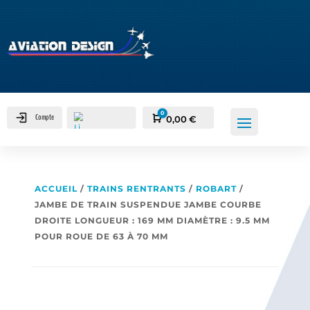
0
Compte
Panier
0,00
€
ACCUEIL
/
TRAINS RENTRANTS
/
ROBART
/
JAMBE DE TRAIN SUSPENDUE JAMBE COURBE
DROITE LONGUEUR : 169 MM DIAMÈTRE : 9.5 MM
POUR ROUE DE 63 À 70 MM