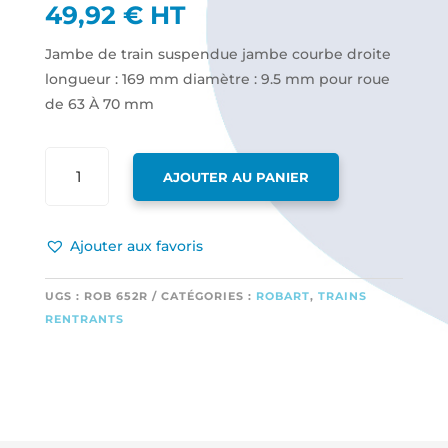
49,92
€
HT
Jambe de train suspendue jambe courbe droite
longueur : 169 mm diamètre : 9.5 mm pour roue
de 63 À 70 mm
QUANTITÉ
AJOUTER AU PANIER
DE
JAMBE
DE
Ajouter aux favoris
TRAIN
SUSPENDUE
JAMBE
UGS :
ROB 652R
CATÉGORIES :
ROBART
,
TRAINS
COURBE
RENTRANTS
DROITE
LONGUEUR
:
169 MM
DIAMÈTRE