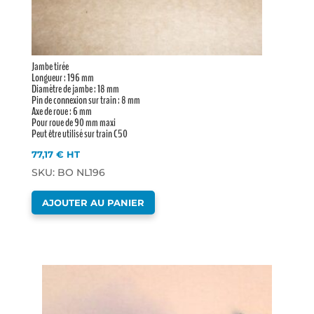
Jambe tirée
Longueur : 196 mm
Diamètre de jambe : 18 mm
Pin de connexion sur train : 8 mm
Axe de roue : 6 mm
Pour roue de 90 mm maxi
Peut être utilisé sur train C50
77,17
€
HT
SKU: BO NL196
AJOUTER AU PANIER