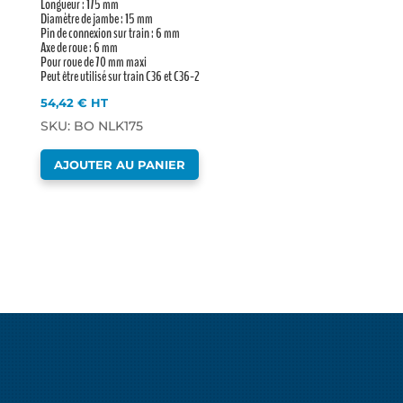
Longueur : 175 mm
Diamètre de jambe : 15 mm
Pin de connexion sur train : 6 mm
Axe de roue : 6 mm
Pour roue de 70 mm maxi
Peut être utilisé sur train C36 et C36-2
54,42
€
HT
SKU: BO NLK175
AJOUTER AU PANIER