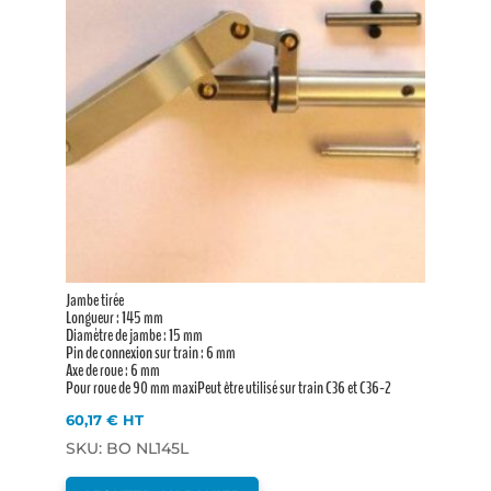
Jambe tirée
Longueur : 145 mm
Diamètre de jambe : 15 mm
Pin de connexion sur train : 6 mm
Axe de roue : 6 mm
Pour roue de 90 mm maxiPeut être utilisé sur train C36 et C36-2
60,17
€
HT
SKU: BO NL145L