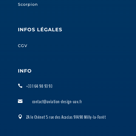
Scorpion
INFOS LÉGALES
CGV
INFO
+33 1 64 98 93 93

contact@aviation-design-uav.fr

ZA le Chênet 5 rue des Acacias 91490 Milly-la-Forêt
