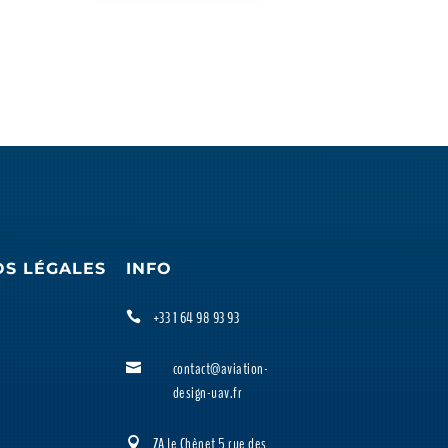
OS LÉGALES
INFO
+33 1 64 98 93 93

contact@aviation-

design-uav.fr
ZA le Chênet 5 rue des
