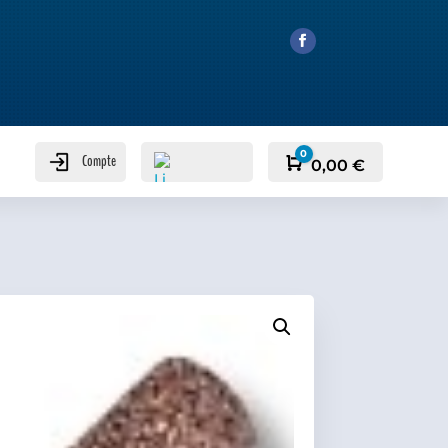
0
Compte
Panier
0,00
€