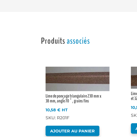
Produits
associés
Lim
Lime de ponçage triangulaire 230 mm x
et 3
38 mm, angle 70°, grains fins
10
10,58
€
HT
SK
SKU: R201F
AJOUTER AU PANIER