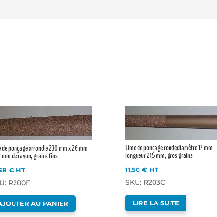
Lime de ponçage rondediamètre 12 mm
e de ponçage arrondie 230 mm x 26 mm
longueur 215 mm, gros grains
2 mm de rayon, grains fins
11,50
€
HT
,58
€
HT
SKU: R203C
U: R200F
LIRE LA SUITE
AJOUTER AU PANIER