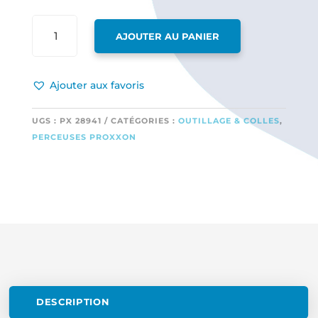
QUANTITÉ
AJOUTER AU PANIER
DE
MANDRIN
3
Ajouter aux favoris
MÂCHOIRES
EN
ACIER
UGS :
PX 28941
CATÉGORIES :
OUTILLAGE & COLLES
,
(ADAPTABLE
PERCEUSES PROXXON
SUR
WB220/E)
DESCRIPTION