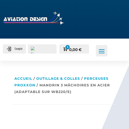
0
Compte
Panier
0,00
€
ACCUEIL
/
OUTILLAGE & COLLES
/
PERCEUSES
PROXXON
/ MANDRIN 3 MÂCHOIRES EN ACIER
(ADAPTABLE SUR WB220/E)