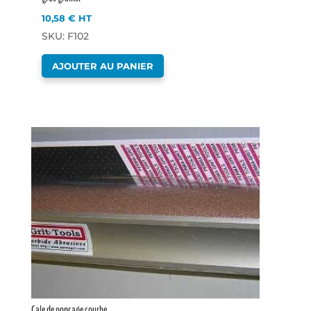
10,58
€
HT
SKU: F102
AJOUTER AU PANIER
Cale de ponçage courbe