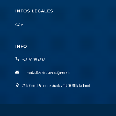
INFOS LÉGALES
CGV
INFO
+33 1 64 98 93 93

contact@aviation-design-uav.fr

ZA le Chênet 5 rue des Acacias 91490 Milly-la-Forêt
