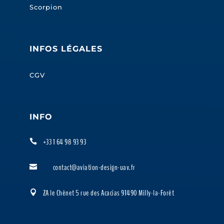
Scorpion
INFOS LÉGALES
CGV
INFO
+33 1 64 98 93 93

contact@aviation-design-uav.fr

ZA le Chênet 5 rue des Acacias 91490 Milly-la-Forêt
