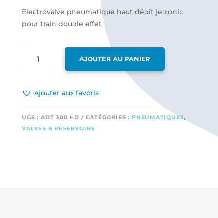
Electrovalve pneumatique haut débit jetronic
pour train double effet
QUANTITÉ
AJOUTER AU PANIER
DE
ELECTROVALVE
PNEUMATIQUE
Ajouter aux favoris
HAUT
DÉBIT
JETRONIC
UGS :
ADT 300 HD
CATÉGORIES :
PNEUMATIQUES
,
POUR
VALVES & RÉSERVOIRS
TRAIN
DOUBLE
EFFET