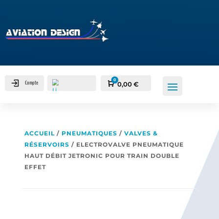
0
Compte
Panier
0,00
€
ACCUEIL
/
PNEUMATIQUES
/
VALVES &
RÉSERVOIRS
/ ELECTROVALVE PNEUMATIQUE
HAUT DÉBIT JETRONIC POUR TRAIN DOUBLE
EFFET