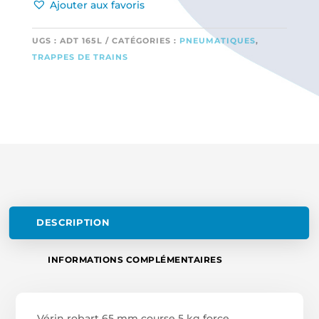
Ajouter aux favoris
65 MM
COURSE
5
UGS :
ADT 165L
CATÉGORIES :
PNEUMATIQUES
,
KG
TRAPPES DE TRAINS
FORCE
DESCRIPTION
INFORMATIONS COMPLÉMENTAIRES
Vérin robart 65 mm course 5 kg force