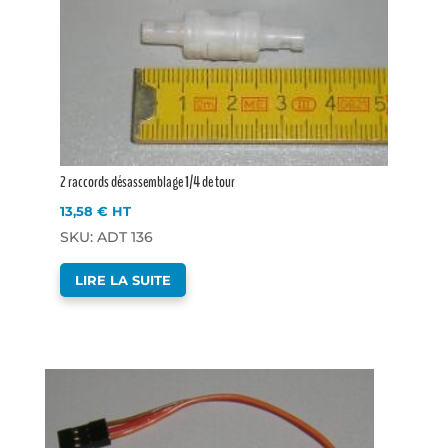
2 raccords désassemblage 1/4 de tour
13,58
€
HT
SKU: ADT 136
LIRE LA SUITE