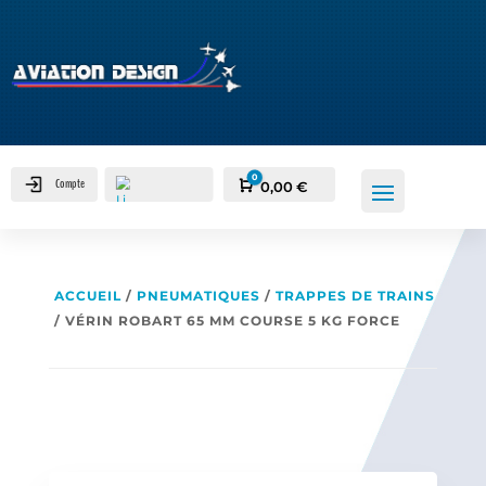
0
Compte
Panier
0,00
€
ACCUEIL
/
PNEUMATIQUES
/
TRAPPES DE TRAINS
/ VÉRIN ROBART 65 MM COURSE 5 KG FORCE