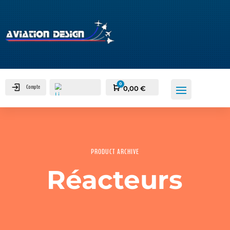
0
Compte
Panier
0,00
€
PRODUCT ARCHIVE
0
Réacteurs