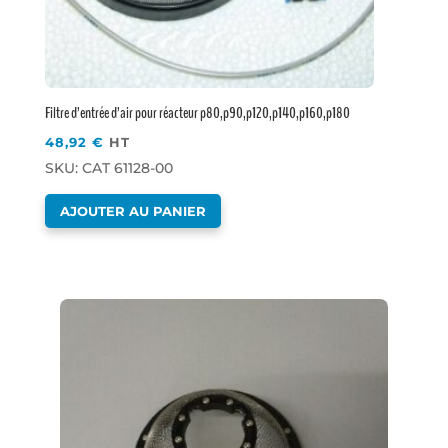
Filtre d’entrée d’air pour réacteur p80,p90,p120,p140,p160,p180
48,92
€
HT
SKU: CAT 61128-00
AJOUTER AU PANIER