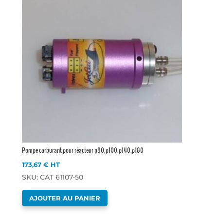
Pompe carburant pour réacteur p90,p100,p140,p180
173,67
€
HT
SKU: CAT 61107-50
AJOUTER AU PANIER