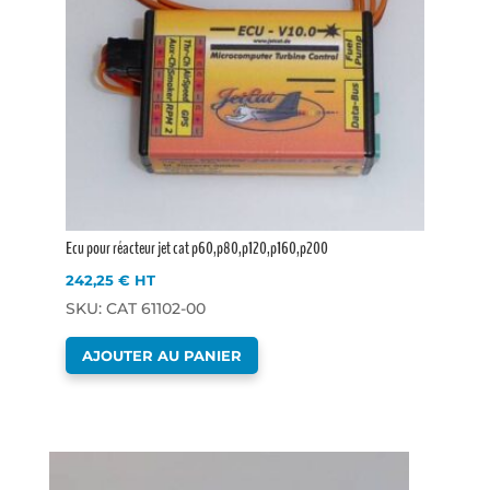
Ecu pour réacteur jet cat p60,p80,p120,p160,p200
242,25
€
HT
SKU: CAT 61102-00
AJOUTER AU PANIER