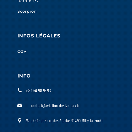
Rafale 1/7
Scorpion
INFOS LÉGALES
CGV
INFO
+33 1 64 98 93 93

contact@aviation-design-uav.fr

ZA le Chênet 5 rue des Acacias 91490 Milly-la-Forêt
