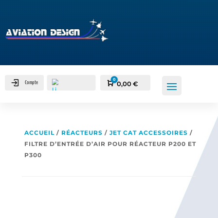
0
Compte
Panier
0,00
€
ACCUEIL
/
RÉACTEURS
/
JET CAT ACCESSOIRES
/
FILTRE D’ENTRÉE D’AIR POUR RÉACTEUR P200 ET
P300