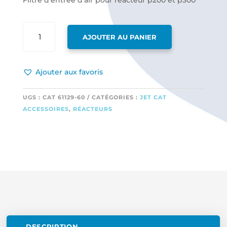
Filtre d’entrée d’air pour réacteur p200 et p300
QUANTITÉ
AJOUTER AU PANIER
DE
FILTRE
D'ENTRÉE
Ajouter aux favoris
D'AIR
POUR
RÉACTEUR
UGS :
CAT 61129-60
CATÉGORIES :
JET CAT
P200
ACCESSOIRES
,
RÉACTEURS
ET
P300
DESCRIPTION