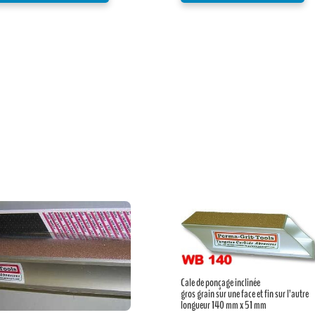
Cale de ponçage inclinée
gros grain sur une face et fin sur l’autre
longueur 140 mm x 51 mm