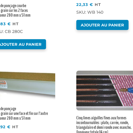
22,33
€
HT
 de ponçage courbe
 grain sur les 2 faces
SKU: WB 140
gueur 280 mm x 51 mm
,83
€
HT
AJOUTER AU PANIER
U: CB 280C
AJOUTER AU PANIER
 de ponçage
 grain sur une face et fin sur l’autre
Cinq limes aiguilles fines aux formes
gueur 280 mm x 51 mm
incontournables : plate, carrée, ronde,
triangulaire et demi ronde avec manche.
,92
€
HT
(longueur totale 14 cm)