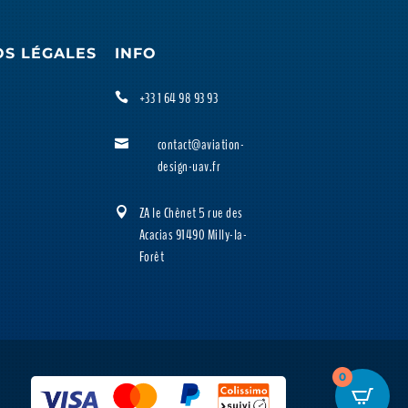
OS LÉGALES
INFO
+33 1 64 98 93 93

contact@aviation-

design-uav.fr
ZA le Chênet 5 rue des

Acacias 91490 Milly-la-
Forêt
0