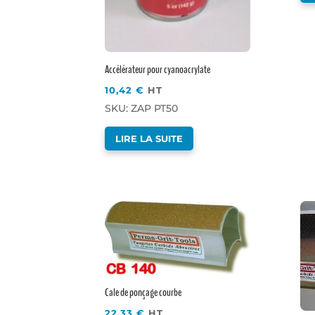
Accélérateur pour cyanoacrylate
10,42
€
HT
SKU: ZAP PT50
LIRE LA SUITE
Cale de ponçage courbe
22,33
€
HT