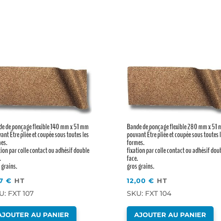
e de ponçage flexible 140 mm x 51 mm
Bande de ponçage flexible 280 mm x 51
ant Être pliée et coupée sous toutes les
pouvant Être pliée et coupée sous toutes 
es.
formes.
tion par colle contact ou adhésif double
fixation par colle contact ou adhésif dou
.
face.
 grains.
gros grains.
17
€
HT
12,00
€
HT
U: FXT 107
SKU: FXT 104
AJOUTER AU PANIER
AJOUTER AU PANIER