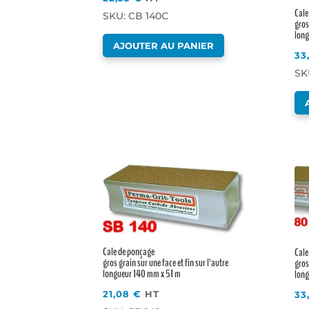
Cale
SKU: CB 140C
gros
lon
AJOUTER AU PANIER
33
SK
Cale de ponçage
Cale
gros grain sur une face et fin sur l’autre
gros
longueur 140 mm x 51 m
lon
21,08
€
HT
33