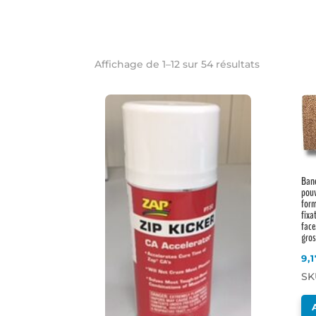
Affichage de 1–12 sur 54 résultats
Band
pouv
form
fixa
face
gros
9,
SK