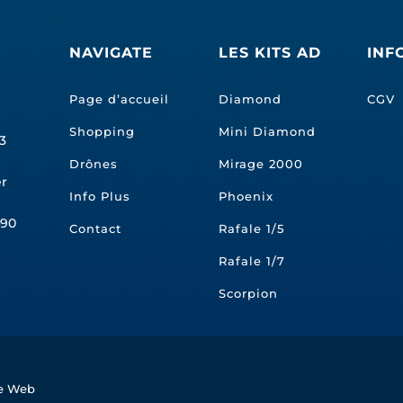
NAVIGATE
LES KITS AD
INF
Page d’accueil
Diamond
CGV
Shopping
Mini Diamond
3
Drônes
Mirage 2000
er
Info Plus
Phoenix
490
Contact
Rafale 1/5
Rafale 1/7
Scorpion
te Web