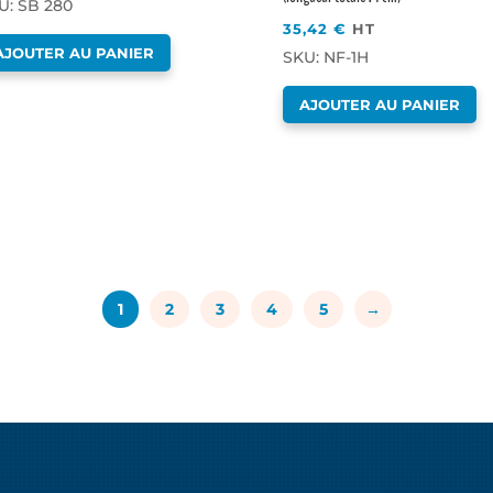
U: SB 280
35,42
€
HT
AJOUTER AU PANIER
SKU: NF-1H
AJOUTER AU PANIER
1
2
3
4
5
→