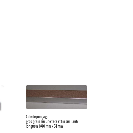
Cale de ponçage
gros grain sur une face et fin sur l’autr
longueur 840 mm x 51 mm