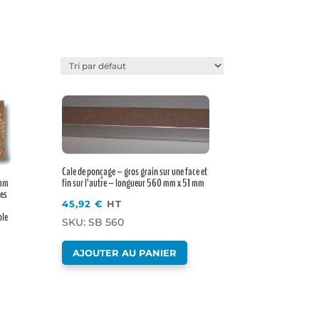
Favoris
Cale de ponçage – gros grain sur une face et
fin sur l’autre – longueur 560 mm x 51 mm
 mm
les
45,92
€
HT
ble
SKU: SB 560
AJOUTER AU PANIER