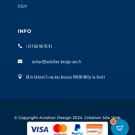
CGV
INFO
+33 1 64 98 93 93

contact@aviation-design-uav.fr

ZA le Chênet 5 rue des Acacias 91490 Milly-la-Forêt

© Copyright Aviation Design 2024. Création Site Web
0